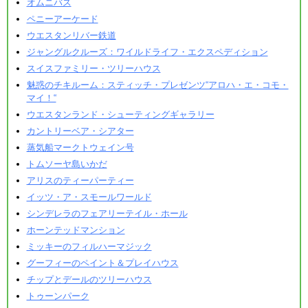
オムニバス
ペニーアーケード
ウエスタンリバー鉄道
ジャングルクルーズ：ワイルドライフ・エクスペディション
スイスファミリー・ツリーハウス
魅惑のチキルーム：スティッチ・プレゼンツ“アロハ・エ・コモ・
マイ！“
ウエスタンランド・シューティングギャラリー
カントリーベア・シアター
蒸気船マークトウェイン号
トムソーヤ島いかだ
アリスのティーパーティー
イッツ・ア・スモールワールド
シンデレラのフェアリーテイル・ホール
ホーンテッドマンション
ミッキーのフィルハーマジック
グーフィーのペイント＆プレイハウス
チップとデールのツリーハウス
トゥーンパーク