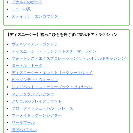
ドナルドのボート
ミニーの家
スティッチ・エンカウンター
【ディズニーシー】抱っこひもを外さずに乗れるアトラクション
ヴェネツィアン・ゴンドラ
ディズニーシー・トランジットスチーマーライン
フォートレス・エクスプロレーション"ザ・レオナルドチャレンジ"
タートル・トーク
ディズニーシー・エレクトリックレールウェイ
ビッグシティ・ヴィークル
シンドバッド・ストーリーブック・ヴォヤッジ
マジックランプシアター
アリエルのプレイグラウンド
ブローフィッシュ・バルーンレース
マーメイドラグーンシアター
ワールプール
海底2万マイル