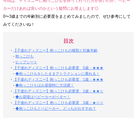
今回は、ディズニーに抱っこひもを持って行った方が良いのか、ベビー
カーだけあれば良いのかという疑問にお答えします◎
0〜3歳までの年齢別に必要度をまとめてみましたので、ぜひ参考にして
みてくださいね！
目次
・
【子連れディズニー】抱っこひもの種類と対象年齢
-
抱っこひも
-
ヒップシート
・
【子連れディズニー】抱っこひも必要度 0歳：★★★
-
◆抱っこひもをしたままアトラクションに乗れる！
・
【子連れディズニー】抱っこひも必要度 1歳：★★★
-
◆抱っこひもはお昼寝時に大活躍！
・
【子連れディズニー】抱っこひも必要度 2歳：★★☆
-
◆お昼寝はベビーカーがベター！
・
【子連れディズニー】抱っこひも必要度 3歳：★☆☆
-
◆抱っこひもとベビーカー、どっちがおすすめ？