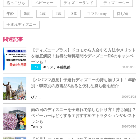
抱っこひも
ベビーカー
ディズニーランド
ディズニーシー
年齢
0歳
1歳
2歳
3歳
ママTommy
持ち物
子連れディズニー
関連記事
【ディズニープラス】ドコモから入会する方法やメリット
を徹底解説！お得な無料期間やディズニーDXのキャンペ
ーンも！
PR
キャステル編集部
2026/05/31
【パパママ必見】子連れディズニーの持ち物リスト！年齢
別・季節別の必需品&あると便利な持ち物を紹介
ぴょこ
2026/04/08
雨の日のディズニーを子連れで楽しむ回り方！持ち物は？
ベビーカーはどうする？おすすめアトラクションやレスト
ランも
Tommy
2026/06/10