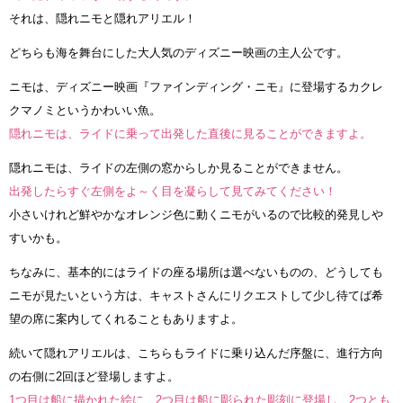
それは、隠れニモと隠れアリエル！
どちらも海を舞台にした大人気のディズニー映画の主人公です。
ニモは、ディズニー映画『ファインディング・ニモ』に登場するカクレ
クマノミというかわいい魚。
隠れニモは、ライドに乗って出発した直後に見ることができますよ。
隠れニモは、ライドの左側の窓からしか見ることができません。
出発したらすぐ左側をよ～く目を凝らして見てみてください！
小さいけれど鮮やかなオレンジ色に動くニモがいるので比較的発見しや
すいかも。
ちなみに、基本的にはライドの座る場所は選べないものの、どうしても
ニモが見たいという方は、キャストさんにリクエストして少し待てば希
望の席に案内してくれることもありますよ。
続いて隠れアリエルは、こちらもライドに乗り込んだ序盤に、進行方向
の右側に2回ほど登場しますよ。
1つ目は船に描かれた絵に、2つ目は船に彫られた彫刻に登場し、2つとも