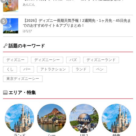
あんにん
【2026】ディズニー長期天気予報！2週間先・1ヶ月先・45日先ま
でのおすすめサイト＆アプリまとめ！
はなび
話題のキーワード
ディズニー
ディズニーシー
バズ
ディズニーランド
くし
バー
アトラクション
ランド
ペン
東京ディズニーシー
エリア・特集
ランド
シー
USJ
特集