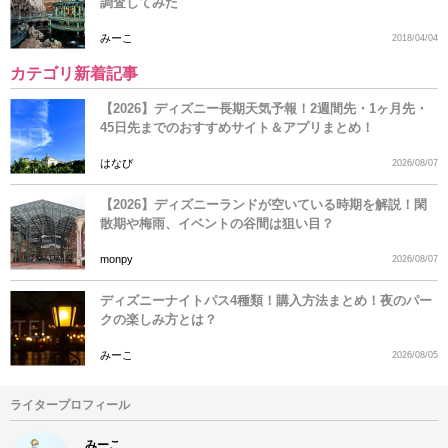
調査してみた
みーこ
2018/04/04
カテゴリ新着記事
【2026】ディズニー長期天気予報！2週間先・1ヶ月先・
45日先までのおすすめサイト＆アプリまとめ！
はなび
2026/08/07
【2026】ディズニーランドが空いている時期を解説！閑
散期や梅雨、イベントの谷間は狙い目？
monpy
2026/08/07
ディズニーナイトパス4種類！購入方法まとめ！夜のパー
クの楽しみ方とは？
みーこ
2026/08/05
ライタープロフィール
みーこ