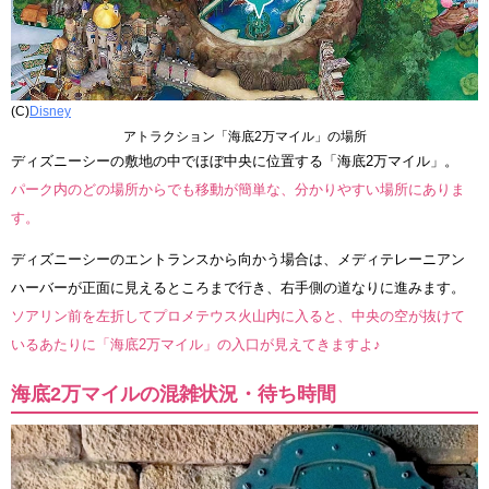
(C)
Disney
アトラクション「海底2万マイル」の場所
ディズニーシーの敷地の中でほぼ中央に位置する「海底2万マイル」。
パーク内のどの場所からでも移動が簡単な、分かりやすい場所にありま
す。
ディズニーシーのエントランスから向かう場合は、メディテレーニアン
ハーバーが正面に見えるところまで行き、右手側の道なりに進みます。
ソアリン前を左折してプロメテウス火山内に入ると、中央の空が抜けて
いるあたりに「海底2万マイル」の入口が見えてきますよ♪
海底2万マイルの混雑状況・待ち時間