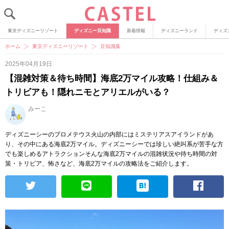
東京ディズニーリゾート
ディズニー豆知識
新着情報
ディズニーランド
ディズ
ホーム
東京ディズニーリゾート
豆知識集
2025年04月19日
【混雑対策＆待ち時間】海底2万マイル攻略！仕組み＆
トリビアも！隠れニモとアリエルがいる？
みーこ
ディズニーシーのプロメテウス火山の内部にはミステリアスアイランドがあ
り、その中にある海底2万マイル。ディズニーシーでは珍しい絶叫系が苦手な方
でも楽しめるアトラクションそんな海底2万マイルの混雑状況や待ち時間の対
策・トリビア、怖さなど、海底2万マイルの攻略法をご紹介します。