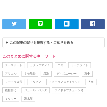
この記事の誤りを報告する・ご意見を送る
このまとめに関するキーワード
テーマポート
カクレクマノミ
ニモ
サーチライト
アリエル
ネモ船長
気泡
ディズニーシー
海中
ノーチラス号
トリビア
ミステリアスアイランド
人魚
模様替え
ジュール・ベルヌ
ライドネプチューン号
ミッキー
潜水艇