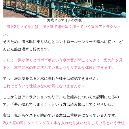
海底２万マイルの外観
「海底2万マイル」は、潜水艇で海中深く潜っていく冒険アトラクショ
ン。
そのため、潜水艇に乗り込むとコントロールセンターの指示に従い、ど
んどん船は潜水し始めます。
そして、気が付くとゴボゴボという水の音が聞こえてきて、窓の外を見
ると、本当に水の中に沈んでいるようなリアルな体験ができます。
でも、潜水艇を見ると水に濡れた様子は確認できません。
これはどういう仕組みなのか気になりませんか？
ここからはアトラクションのリアルな仕組みについての説明になるの
で、「夢が壊れてしまう！」という方は読み飛ばしてくださいね。
実は、私たちゲストが眺めている窓は二重構造になっているんです。
2枚の窓の間にタイミング良く水を入れたり抜いたりしているという仕組