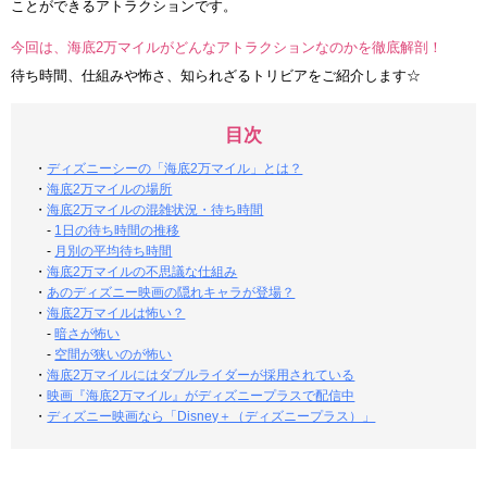
ことができるアトラクションです。
今回は、海底2万マイルがどんなアトラクションなのかを徹底解剖！
待ち時間、仕組みや怖さ、知られざるトリビアをご紹介します☆
目次
・
ディズニーシーの「海底2万マイル」とは？
・
海底2万マイルの場所
・
海底2万マイルの混雑状況・待ち時間
-
1日の待ち時間の推移
-
月別の平均待ち時間
・
海底2万マイルの不思議な仕組み
・
あのディズニー映画の隠れキャラが登場？
・
海底2万マイルは怖い？
-
暗さが怖い
-
空間が狭いのが怖い
・
海底2万マイルにはダブルライダーが採用されている
・
映画『海底2万マイル』がディズニープラスで配信中
・
ディズニー映画なら「Disney＋（ディズニープラス）」