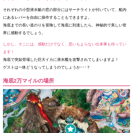
それぞれの小型潜水艇の窓の部分にはサーチライトが付いていて、船内
にあるレバーを自由に操作することもできますよ。
海底までの長い道のりを冒険して海底に到達したら、神秘的で美しい世
界に感動するでしょう。
しかし、そこには、感動だけでなく、思いもよらない出来事も待ってい
ます！
海底で突如登場した巨大イカに潜水艦を攻撃されてしまいますよ！
ゲストは一体どうなってしまうのでしょうか･･･？
海底2万マイルの場所