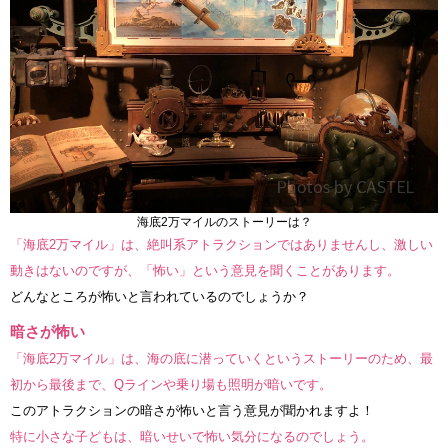
海底2万マイルのストーリーは？
「海底2万マイル」は、絶叫系アトラクションではありませんし、激しい
動きはないのですが、「怖い」という意見を聞くことがあります。
どんなところが怖いと言われているのでしょうか？
暗さが怖い
「海底2万マイル」は、海の底に潜っていくというストーリーのため、最
初から最後まで、Qラインや乗り場も照明が暗いです。
このアトラクションの暗さが怖いと言う意見が聞かれますよ！
特に小さな子どもは、暗いせいで怖い気分になるのでしょう。