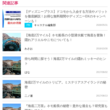
関連記事
【ディズニープラス】ドコモから入会する方法やメリット
を徹底解説！お得な無料期間やディズニーDXのキャンペ
ーンも！
PR
キャステル編集部
2026/05/31
【海底2万マイル】ネモ船長の小型潜水艇で海底を冒険！
隠れアリエルやニモについても！
わさお
2019/10/30
待ち時間に探そう！海底2万マイルの隠れミッキーのヒン
ト
はな
2017/06/02
海底2万マイルのトリビア。ミステリアスアイランドの秘
密
二ノ瀬
2017/06/13
『海底二万里』ネモ船長の秘密！意外な過去も？研究室も