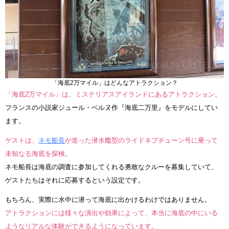
「海底2万マイル」はどんなアトラクション？
「海底2万マイル」は、ミステリアスアイランドにあるアトラクション。
フランスの小説家ジュール・ベルヌ作『海底二万里』をモデルにしてい
ます。
ゲストは、
ネモ船長
が造った潜水艦型のライドネプチューン号に乗って
未知なる海底を探検。
ネモ船長は海底の調査に参加してくれる勇敢なクルーを募集していて、
ゲストたちはそれに応募するという設定です。
もちろん、実際に水中に潜って海底に出かけるわけではありません。
アトラクションには様々な演出や効果によって、本当に海底の中にいる
ようなリアルな体験ができるようになっています。