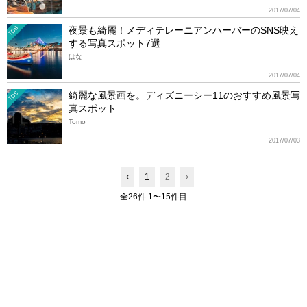
2017/07/04
夜景も綺麗！メディテレーニアンハーバーのSNS映え
TDS
する写真スポット7選
はな
2017/07/04
綺麗な風景画を。ディズニーシー11のおすすめ風景写
TDS
真スポット
Tomo
2017/07/03
‹
1
2
›
全26件 1〜15件目