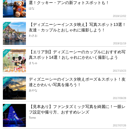
選！クッキー・アンの新フォトスポットも！
はな
2019/12/02
【ディズニーシーインスタ映え】写真スポット13選！
TDS
友達・カップルとおしゃれに撮影しよう！
わさお
2019/11/19
【エリア別】ディズニーシーのカップルにおすすめ写
TDS
真スポット14選！おしゃれにかわいく撮影しよう
まちゅ
2017/10/23
ディズニーシーのインスタ映えポーズ＆スポット！友
TDS
達とかわいい写真を撮ろう！
あやな
2017/09/28
【見本あり】ファンタズミック写真を綺麗に！一眼レ
TDS
フ設定や撮り方、おすすめレンズ
Tomo
2017/07/26