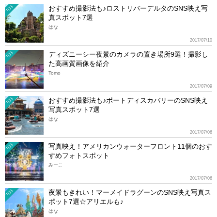
おすすめ撮影法も♪ロストリバーデルタのSNS映え写
TDS
真スポット7選
はな
2017/07/10
ディズニーシー夜景のカメラの置き場所9選！撮影し
TDS
た高画質画像を紹介
Tomo
2017/07/09
おすすめ撮影法も♪ポートディスカバリーのSNS映え
TDS
写真スポット7選
はな
2017/07/06
写真映え！アメリカンウォーターフロント11個のおす
TDS
すめフォトスポット
みーこ
2017/07/06
夜景もきれい！マーメイドラグーンのSNS映え写真ス
TDS
ポット7選☆アリエルも♪
はな