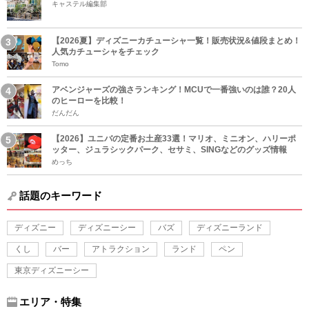
キャステル編集部
【2026夏】ディズニーカチューシャ一覧！販売状況&値段まとめ！
人気カチューシャをチェック
Tomo
アベンジャーズの強さランキング！MCUで一番強いのは誰？20人
のヒーローを比較！
だんだん
【2026】ユニバの定番お土産33選！マリオ、ミニオン、ハリーポ
ッター、ジュラシックパーク、セサミ、SINGなどのグッズ情報
めっち
話題のキーワード
ディズニー
ディズニーシー
バズ
ディズニーランド
くし
バー
アトラクション
ランド
ペン
東京ディズニーシー
エリア・特集