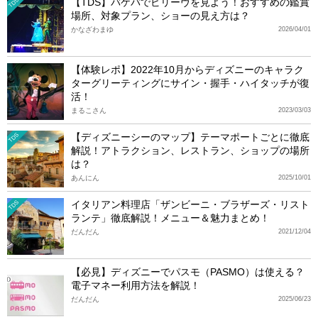
【TDS】バケパでビリーヴを見よう！おすすめの鑑賞
TDS
場所、対象プラン、ショーの見え方は？
かなざわまゆ
2026/04/01
【体験レポ】2022年10月からディズニーのキャラク
ターグリーティングにサイン・握手・ハイタッチが復
活！
まるこさん
2023/03/03
【ディズニーシーのマップ】テーマポートごとに徹底
TDS
解説！アトラクション、レストラン、ショップの場所
は？
あんにん
2025/10/01
イタリアン料理店「ザンビーニ・ブラザーズ・リスト
TDS
ランテ」徹底解説！メニュー＆魅力まとめ！
だんだん
2021/12/04
【必見】ディズニーでパスモ（PASMO）は使える？
電子マネー利用方法を解説！
だんだん
2025/06/23