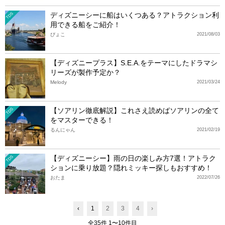
ディズニーシーに船はいくつある？アトラクション利
TDS
用できる船をご紹介！
ぴょこ
2021/08/03
【ディズニープラス】S.E.A.をテーマにしたドラマシ
リーズが製作予定か？
Melody
2021/03/24
【ソアリン徹底解説】これさえ読めばソアリンの全て
TDS
をマスターできる！
るんにゃん
2021/02/19
【ディズニーシー】雨の日の楽しみ方7選！アトラク
TDS
ションに乗り放題？隠れミッキー探しもおすすめ！
おたま
2022/07/26
‹
1
2
3
4
›
全35件 1〜10件目