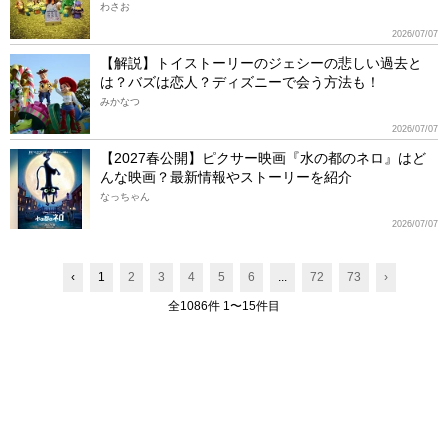
わさお
2026/07/07
【解説】トイストーリーのジェシーの悲しい過去と
は？バズは恋人？ディズニーで会う方法も！
みかなつ
2026/07/07
【2027春公開】ピクサー映画『水の都のネロ』はど
んな映画？最新情報やストーリーを紹介
なっちゃん
2026/07/07
‹
1
2
3
4
5
6
...
72
73
›
全1086件 1〜15件目