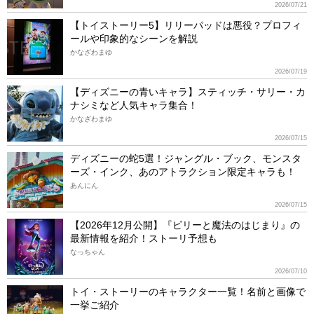
2026/07/21
【トイストーリー5】リリーパッドは悪役？プロフィ
ールや印象的なシーンを解説
かなざわまゆ
2026/07/19
【ディズニーの青いキャラ】スティッチ・サリー・カ
ナシミなど人気キャラ集合！
かなざわまゆ
2026/07/15
ディズニーの蛇5選！ジャングル・ブック、モンスタ
ーズ・インク、あのアトラクション限定キャラも！
あんにん
2026/07/15
【2026年12月公開】『ビリーと魔法のはじまり』の
最新情報を紹介！ストーリ予想も
なっちゃん
2026/07/10
トイ・ストーリーのキャラクター一覧！名前と画像で
一挙ご紹介