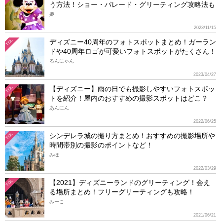
う方法！ショー・パレード・グリーティング攻略法も
姫
2023/11/15
ディズニー40周年のフォトスポットまとめ！ガーラン
TDL
ドや40周年ロゴが可愛いフォトスポットがたくさん！
るんにゃん
2023/04/27
【ディズニー】雨の日でも撮影しやすいフォトスポッ
TDL
トを紹介！屋内のおすすめの撮影スポットはどこ？
あんにん
2022/06/25
シンデレラ城の撮り方まとめ！おすすめの撮影場所や
TDL
時間帯別の撮影のポイントなど！
みほ
2022/03/29
【2021】ディズニーランドのグリーティング！会え
TDL
る場所まとめ！フリーグリーティングも攻略！
みーこ
2021/06/21