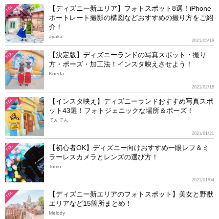
【ディズニー新エリア】フォトスポット8選！iPhone
TDL
ポートレート撮影の構図などおすすめの撮り方をご紹
介！
ayaka
2021/05/19
【決定版】ディズニーランドの写真スポット・撮り
TDL
方・ポーズ・加工法！インスタ映えさせよう！
Koeda
2021/02/18
【インスタ映え】ディズニーランドおすすめ写真スポ
TDL
ット43選！フォトジェニックな場所＆ポーズ！
てんてん
2021/01/21
【初心者OK】ディズニー向けおすすめ一眼レフ＆ミ
TDL
ラーレスカメラとレンズの選び方！
Tomo
2021/01/04
【ディズニー新エリアのフォトスポット】美女と野獣
TDL
エリアなど15箇所まとめ！
Melody