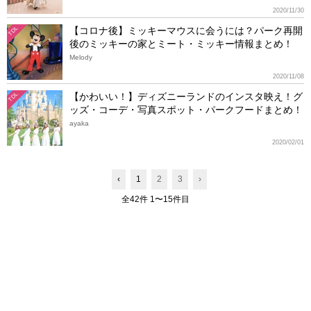
2020/11/30
【コロナ後】ミッキーマウスに会うには？パーク再開
TDL
後のミッキーの家とミート・ミッキー情報まとめ！
Melody
2020/11/08
【かわいい！】ディズニーランドのインスタ映え！グ
TDL
ッズ・コーデ・写真スポット・パークフードまとめ！
ayaka
2020/02/01
‹
1
2
3
›
全42件 1〜15件目