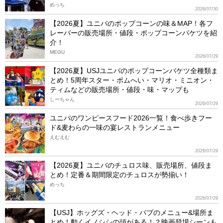
めっち
2026/07/30
【2026夏】ユニバのポップコーンの味＆MAP！各フ
レーバーの販売場所・値段・ポップコーンバケツを紹
介！
MEGU
2026/07/29
【2026夏】USJユニバのポップコーンバケツ全種類ま
とめ！5周年スター・ボムへい・マリオ・ミニオン・
ティムなどの販売場所・値段・味・マップも
しーちゃん
2026/07/29
ユニバのワンピースフード2026一覧！食べ歩きフー
ド&麦わらの一味の宴レストランメニュー
えむえむ
2026/07/29
【2026夏】ユニバのチュロス味、販売場所、値段ま
とめ！定番＆期間限定のチュロスが勢揃い！
めっち
2026/07/29
【USJ】ホッグズ・ヘッド・パブのメニュー&場所ま
とめ！動くイノシシの頭がある！？映画登場シーンも