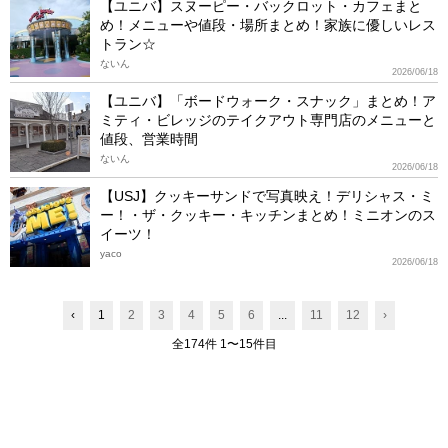
【ユニバ】スヌーピー・バックロット・カフェまと
め！メニューや値段・場所まとめ！家族に優しいレス
トラン☆
ないん
2026/06/18
【ユニバ】「ボードウォーク・スナック」まとめ！ア
ミティ・ビレッジのテイクアウト専門店のメニューと
値段、営業時間
ないん
2026/06/18
【USJ】クッキーサンドで写真映え！デリシャス・ミ
ー！・ザ・クッキー・キッチンまとめ！ミニオンのス
イーツ！
yaco
2026/06/18
‹
1
2
3
4
5
6
...
11
12
›
全174件 1〜15件目