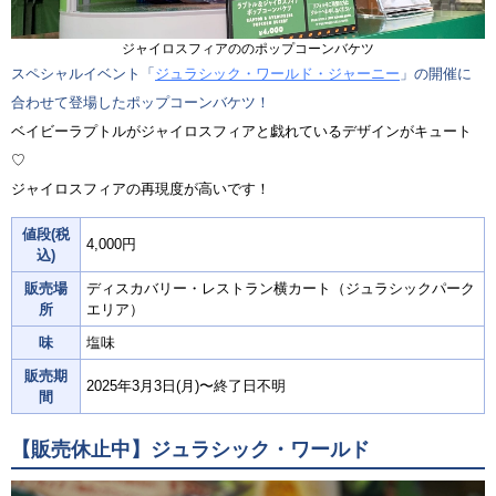
ジャイロスフィアののポップコーンバケツ
スペシャルイベント「
ジュラシック・ワールド・ジャーニー
」の開催に
合わせて登場したポップコーンバケツ！
ベイビーラプトルがジャイロスフィアと戯れているデザインがキュート
♡
ジャイロスフィアの再現度が高いです！
値段(税
4,000円
込)
販売場
ディスカバリー・レストラン横カート（ジュラシックパーク
所
エリア）
味
塩味
販売期
2025年3月3日(月)〜終了日不明
間
【販売休止中】ジュラシック・ワールド