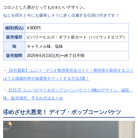
コロンとした形がとってもかわいいデザイン。
ねじを回すと今にも爆発しそうに赤く点滅する仕掛け付きです！
値段(税込)
4,800円
販売場所
ビバリーヒルズ・ギフト前カート（ハリウッドエリア）
味
キャラメル味、塩味
販売期間
2025年6月23日(月)〜終了日不明
・
【8月最新】ユニバ・マリオ整理券完全ガイド！整理券を取得するコツ
は？入場確約券や抽選券をゲットする方法3選！
・
【USJ】ユニバのマリオポップコーンバケツ！4種のデザイン、値段、
味、販売場所、手入れ方法まとめ
④めざせ大悪党！ デイブ・ポップコーンバケツ