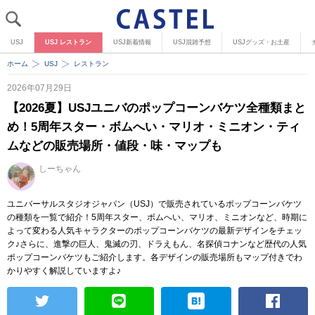
USJ
USJ レストラン
USJ新着情報
USJ混雑予想
USJグッズ・お土産
ホーム
USJ
レストラン
2026年07月29日
【2026夏】USJユニバのポップコーンバケツ全種類まと
め！5周年スター・ボムへい・マリオ・ミニオン・ティ
ムなどの販売場所・値段・味・マップも
しーちゃん
ユニバーサルスタジオジャパン（USJ）で販売されているポップコーンバケツ
の種類を一覧で紹介！5周年スター、ボムへい、マリオ、ミニオンなど、時期に
よって変わる人気キャラクターのポップコーンバケツの最新デザインをチェッ
ク♪さらに、進撃の巨人、鬼滅の刃、ドラえもん、名探偵コナンなど歴代の人気
ポップコーンバケツもご紹介します。各デザインの販売場所もマップ付きでわ
かりやすく解説していますよ♪