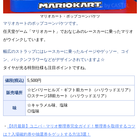
マリオカート・ポップコーンバケツ
マリオカートのポップコーンバケツです。
任天堂ゲーム「マリオカート」でおなじみのレースカーに乗ったマリオ
がウインクしています。
幅広のストラップにはレースカーに乗ったルイージやゲッソー、コイ
ン、パックンフラワーなどがデザインされていますよ☆
タイヤが光る特別仕様も注目ポイントですね。
値段(税込)
5,500円
☆ビバリーヒルズ・ギフト前カート（ハリウッドエリア）
販売場所
◎ステージ18前カート（ハリウッドエリア）
☆キャラメル味、塩味
味
◎塩味
・
【8月最新】ユニバ・マリオ整理券完全ガイド！整理券を取得するコツ
は？入場確約券や抽選券をゲットする方法3選！