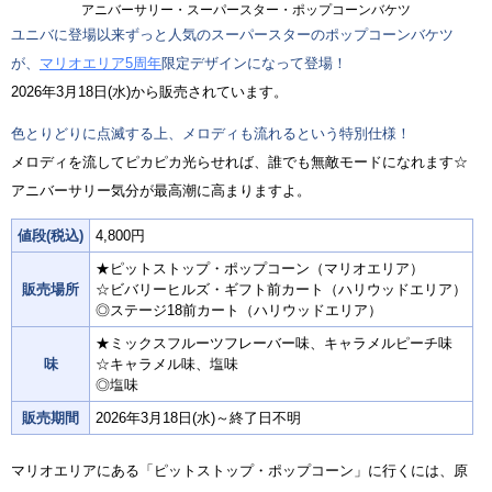
アニバーサリー・スーパースター・ポップコーンバケツ
ユニバに登場以来ずっと人気のスーパースターのポップコーンバケツ
が、
マリオエリア5周年
限定デザインになって登場！
2026年3月18日(水)から販売されています。
色とりどりに点滅する上、メロディも流れるという特別仕様！
メロディを流してピカピカ光らせれば、誰でも無敵モードになれます☆
アニバーサリー気分が最高潮に高まりますよ。
値段(税込)
4,800円
★ピットストップ・ポップコーン（マリオエリア）
販売場所
☆ビバリーヒルズ・ギフト前カート（ハリウッドエリア）
◎ステージ18前カート（ハリウッドエリア）
★ミックスフルーツフレーバー味、キャラメルピーチ味
味
☆キャラメル味、塩味
◎塩味
販売期間
2026年3月18日(水)～終了日不明
マリオエリアにある「ピットストップ・ポップコーン」に行くには、原