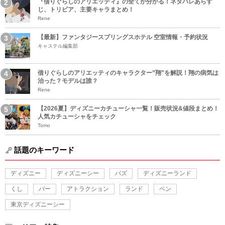
『借りぐらしのアリエッティ』の全てが分かる！ネタバレあらす
じ、トリビア、主要キャラまとめ！
Rene
【最新】ファンタジースプリングスホテル 空室情報・予約状況
キャステル編集部
借りぐらしのアリエッティのキャラクター”翔”を解説！翔の病気は
治った？モデルは誰？
Rene
【2026夏】ディズニーカチューシャ一覧！販売状況&値段まとめ！
人気カチューシャをチェック
Tomo
話題のキーワード
ディズニー
ディズニーシー
バズ
ディズニーランド
くし
バー
アトラクション
ランド
ペン
東京ディズニーシー