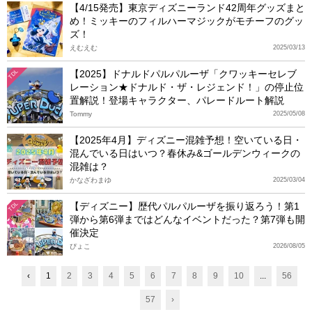
【4/15発売】東京ディズニーランド42周年グッズまと
め！ミッキーのフィルハーマジックがモチーフのグッ
ズ！
えむえむ
2025/03/13
【2025】ドナルドパルパルーザ「クワッキーセレブ
TDL
レーション★ドナルド・ザ・レジェンド！」の停止位
置解説！登場キャラクター、パレードルート解説
Tommy
2025/05/08
【2025年4月】ディズニー混雑予想！空いている日・
混んでいる日はいつ？春休み&ゴールデンウィークの
混雑は？
かなざわまゆ
2025/03/04
【ディズニー】歴代パルパルーザを振り返ろう！第1
TDL
弾から第6弾まではどんなイベントだった？第7弾も開
催決定
ぴょこ
2026/08/05
‹
1
2
3
4
5
6
7
8
9
10
...
56
57
›