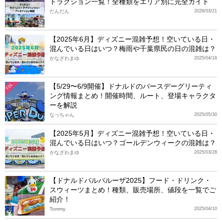
トラクション一覧！全種類をエリア別に完全ガイド
だんだん
2026/03/21
【2025年6月】ディズニー混雑予想！空いている日・
混んでいる日はいつ？梅雨や千葉県民の日の混雑は？
かなざわまゆ
2025/04/16
【5/29〜6/9開催】ドナルドのバースデーグリーティ
TDL
ング情報まとめ！開催時間、ルート、登場キャラクタ
ーを解説
なっちゃん
2025/05/30
【2025年5月】ディズニー混雑予想！空いている日・
混んでいる日はいつ？ゴールデンウィークの混雑は？
かなざわまゆ
2025/03/28
【ドナルドパルパルーザ2025】フード・ドリンク・
スウィーツまとめ！種類、販売場所、値段を一覧でご
紹介！
Tommy
2025/04/10