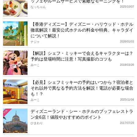
ッフェやルームサービスで素敵なモーニングを！
なっちゃん
2025/10/07
【香港ディズニー】ディズニー・ハリウッド・ホテル
徹底解説！最安公式ホテルの料金や特典、キャラダイ
について解説！
ナジャ
2026/01/03
【解説】シェフ・ミッキーで会えるキャラクターは？
予約は登場時間に注意！写真撮影のコツも
みーこ
2018/03/26
【必見】シェフミッキーの予約はいつから？宿泊者と
それ以外で異なる予約方法を解説！電話が必要な場合
も！？
みーこ
2025/11/04
ディズニーランド・シー・ホテルのブッフェレストラ
TDL
ン全6店！値段やおすすめのポイント
ひまわり
2017/07/29