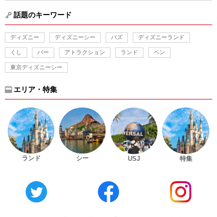
話題のキーワード
ディズニー
ディズニーシー
バズ
ディズニーランド
くし
バー
アトラクション
ランド
ペン
東京ディズニーシー
エリア・特集
ランド
シー
USJ
特集