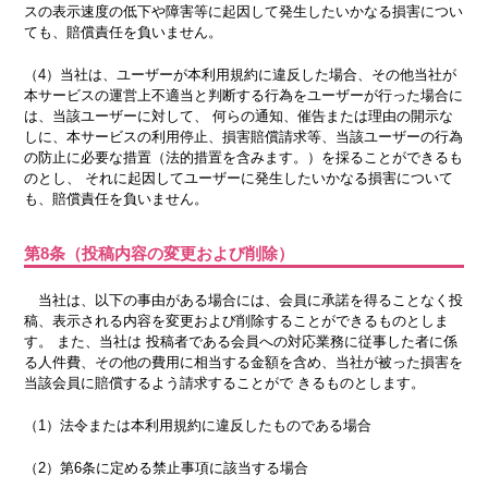
スの表示速度の低下や障害等に起因して発生したいかなる損害につい
ても、賠償責任を負いません。
（4）当社は、ユーザーが本利用規約に違反した場合、その他当社が
本サービスの運営上不適当と判断する行為をユーザーが行った場合に
は、当該ユーザーに対して、 何らの通知、催告または理由の開示な
しに、本サービスの利用停止、損害賠償請求等、当該ユーザーの行為
の防止に必要な措置（法的措置を含みます。）を採ることができるも
のとし、 それに起因してユーザーに発生したいかなる損害について
も、賠償責任を負いません。
第8条（投稿内容の変更および削除）
当社は、以下の事由がある場合には、会員に承諾を得ることなく投
稿、表示される内容を変更および削除することができるものとしま
す。 また、当社は 投稿者である会員への対応業務に従事した者に係
る人件費、その他の費用に相当する金額を含め、当社が被った損害を
当該会員に賠償するよう請求することがで きるものとします。
（1）法令または本利用規約に違反したものである場合
（2）第6条に定める禁止事項に該当する場合