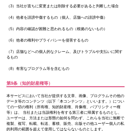
（3）当社が直ちに変更または削除する必要があると判断した場合
（4）他者を誹謗中傷するもの（個人、店舗への誹謗中傷）
（5）内容の確認が困難と思われるもの（根拠のないもの）
（6）他者の権利やプライバシーを侵害するもの
（7）店舗などへの個人的なクレーム、及びトラブルや支払いに関す
るもの
（8）有害なプログラム等を含むもの
第9条（知的財産権等）
本サービスにおいて当社が提供する文章、画像、プログラムその他の
データ等のコンテンツ（以下「本コンテンツ」といいます。）につい
ての一切の権利（所有権、知的財産権、肖像権、パブリシティー権
等）は、 当社または当該権利を有する第三者に帰属するものとし、
ユーザーは、方法または形態の如何を問わず、これらを当社に無断で
複製、複写、転載、転送、蓄積、販売、出版その他ユーザー個人の私
的利用の範囲を超えて使用してはならないものとします。