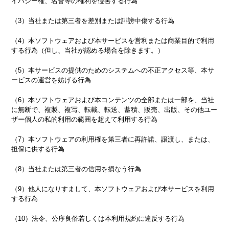
イバシー権、名誉等の権利を侵害する行為
（3）当社または第三者を差別または誹謗中傷する行為
（4）本ソフトウェアおよび本サービスを営利または商業目的で利用
する行為（但し、当社が認める場合を除きます。）
（5）本サービスの提供のためのシステムへの不正アクセス等、本サ
ービスの運営を妨げる行為
（6）本ソフトウェアおよび本コンテンツの全部または一部を、当社
に無断で、複製、複写、転載、転送、蓄積、販売、出版、その他ユー
ザー個人の私的利用の範囲を超えて利用する行為
（7）本ソフトウェアの利用権を第三者に再許諾、譲渡し、または、
担保に供する行為
（8）当社または第三者の信用を損なう行為
（9）他人になりすまして、本ソフトウェアおよび本サービスを利用
する行為
（10）法令、公序良俗若しくは本利用規約に違反する行為