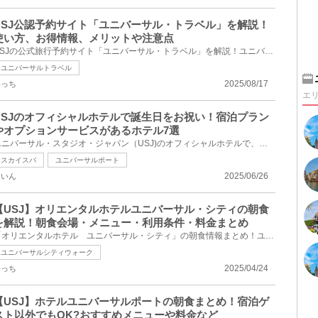
USJ公認予約サイト「ユニバーサル・トラベル」を解説！
使い方、お得情報、メリットや注意点
USJの公式旅行予約サイト「ユニバーサル・トラベル」を解説！ユニバーサルトラベルを通じてどんなことが...
ユニバーサルトラベル
2025/08/17
めっち
エ
USJのオフィシャルホテルで誕生日をお祝い！宿泊プラン
やオプションサービスがあるホテル7選
ユニバーサル・スタジオ・ジャパン（USJ)のオフィシャルホテルで、誕生日をお祝いできるホテル7選！誕生...
スカイスパ
ユニバーサルポート
2025/06/26
ないん
【USJ】オリエンタルホテルユニバーサル・シティの朝食
を解説！朝食会場・メニュー・利用条件・料金まとめ
「オリエンタルホテル ユニバーサル・シティ」の朝食情報まとめ！ユニバーサルスタジオジャパン（USJ）...
ユニバーサルシティウォーク
2025/04/24
めっち
【USJ】ホテルユニバーサルポートの朝食まとめ！宿泊ゲ
スト以外でもOK?おすすめメニューや料金など