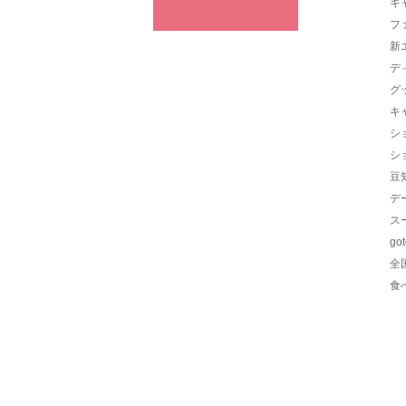
キ
フ
新
デ
グ
キ
シ
シ
豆
デ
ス
go
全
食