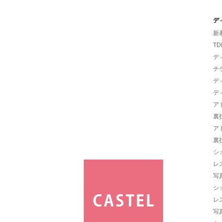
デ
新
TD
デ
チ
デ
デ
ア
裏
ア
裏
シ
レ
写
シ
レ
写