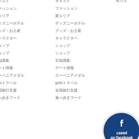
ャスト
キャスト
年パス
ァッション
ファッション
エリア
新エリア
ィズニーホテル
ディズニーホテル
ッズ・お土産
グッズ・お土産
ャラクター
キャラクター
ョップ
ショップ
ョップ
ショップ
知識集
豆知識集
ート情報
デート情報
ーベニアメダル
スーベニアメダル
toトラベル
gotoトラベル
国旅行支援
全国旅行支援
べ歩きフード
食べ歩きフード