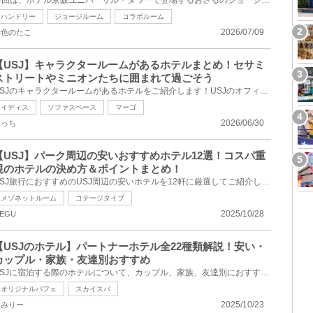
今回は、ホテル京阪ユニバーサル・タワーで登場するおさるのジョージルームをご紹介します。原作絵本刊...
ハンドリー
ジョージルーム
コラボルーム
2026/07/09
赤色のたこ
【USJ】キャラクタールームがあるホテルまとめ！セサミ
ストリートやミニオンたちに囲まれて過ごそう
USJのキャラクタールームがあるホテルをご紹介します！USJのオフィシャルホテルのうち、どのホテルに何...
イディス
ソファスペース
マーゴ
2026/06/30
めっち
【USJ】パーク周辺の安いおすすめホテル12選！コスパ重
視のホテルの決め方＆ポイントまとめ！
USJ旅行におすすめのUSJ周辺の安いホテルを12軒に厳選してご紹介します。安い料金のホテルでUSJへのアク...
メゾネットルーム
コテージタイプ
2025/10/28
EGU
【USJのホテル】パートナーホテル全22種類解説！安い・
カップル・家族・友達別おすすめ
USJに宿泊する際のホテルについて、カップル、家族、友達別におすすめをご紹介します。USJにはパートナ...
オリジナルパフェ
スカイスパ
2025/10/23
えみりー