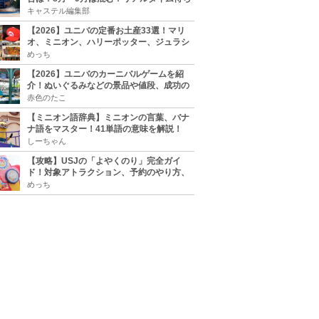
時間アプリも
キャステル編集部
【2026】ユニバの定番お土産33選！マリ
オ、ミニオン、ハリーポッター、ジュラシ
ックパーク、セサミ、SINGなどのグッズ情
めっち
報
【2026】ユニバのカーニバルゲームを紹
介！ぬいぐるみなどの景品や値段、成功の
コツ、実施場所まとめ
赤色のたこ
【ミニオン語辞典】ミニオンの言葉、バナ
ナ語をマスター！41単語の意味を解説！
しーちゃん
【攻略】USJの「よやくのり」完全ガイ
ド！対象アトラクション、予約のやり方、
整理券との違い、注意点を紹介
めっち