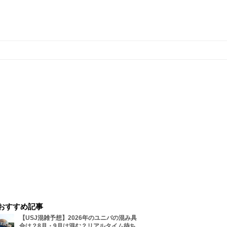
おすすめ記事
【USJ混雑予想】2026年のユニバの混み具
合は？8月・9月は混む？リアルタイム待ち