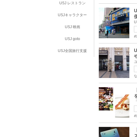
USJ レストラン
USJキャラクター
USJ 映画
USJ goto
USJ全国旅行支援