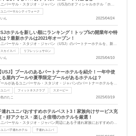
ユニバーサル・スタジオ・ジャパン（USJ)のオフィシャルホテル「ホテルユニバーサルポート」の朝食ブッ...
ユニバーサルシティウォーク
2025/04/24
ないん
USJホテルを新しい順にランキング！トップ5の開業年や特
色は？最新ホテルは2021年オープン！
ユニバーサル・スタジオ・ジャパン（USJ）のパートナーホテルを、新しい順にランキング！それぞれの開業...
スカイスパ
リフレッシュサロン
2025/04/10
ないん
【USJ】プールのあるパートナーホテルを紹介！一年中使
える屋内プールや夏季限定プールがあるホテルは？
プールがあるユニバーサル・スタジオ・ジャパンのパートナーホテルをまとめて紹介します！ アライアン...
ユニバ
フィットネスクラブ
スヌーピー
2025/03/19
赤色のたこ
子連れユニバおすすめホテルベスト3！家族向けサービス充
実・好アクセス・楽しさ倍増のホテルを厳選！
ユニバーサル・スタジオ・ジャパン周辺にある子連れ家族におすすめのホテルBEST3をご紹介します。どんな...
ユニバ子連れホテル
子連れユニバ