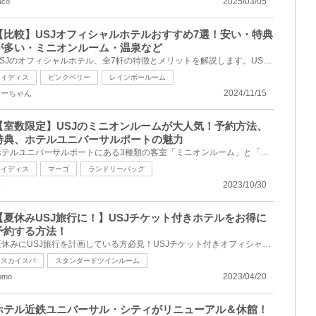
2025/03/05
aco
【比較】USJオフィシャルホテルおすすめ7選！安い・特典
が多い・ミニオンルーム・温泉など
USJのオフィシャルホテル、全7軒の特徴とメリットを解説します。USJのオフィシャルホテルがおすすめな理...
イディス
ピンクベリー
レインボールーム
2024/11/15
しーちゃん
【室数限定】USJのミニオンルームが大人気！予約方法、
特典、ホテルユニバーサルポートの魅力
ホテルユニバーサルポートにある3種類の客室「ミニオンルーム」と「ミニオンルーム2」「ミニオンルーム3...
イディス
マーゴ
ランドリーバッグ
2023/10/30
姫
【夏休みUSJ旅行に！】USJチケット付きホテルをお得に
予約する方法！
夏休みにUSJ旅行を計画している方必見！USJチケット付きオフィシャルホテルを予約できるサイトを徹底比...
スカイスパ
スタンダードツインルーム
2023/04/20
omo
ホテル近鉄ユニバーサル・シティがリニューアル＆休館！