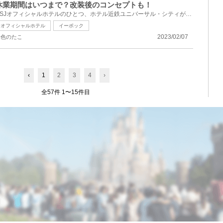
休業期間はいつまで？改装後のコンセプトも！
USJオフィシャルホテルのひとつ、ホテル近鉄ユニバーサル・シティが2023年春、館内を全面リニューアル！...
オフィシャルホテル
イーポック
2023/02/07
赤色のたこ
‹
1
2
3
4
›
全57件 1〜15件目