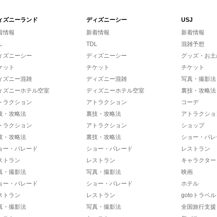
ィズニーランド
ディズニーシー
USJ
着情報
新着情報
新着情報
L
TDL
混雑予想
ィズニーシー
ディズニーシー
グッズ・お土
ケット
チケット
チケット
ィズニー混雑
ディズニー混雑
写真・撮影法
ィズニーホテル空室
ディズニーホテル空室
裏技・攻略法
トラクション
アトラクション
コーデ
技・攻略法
裏技・攻略法
アトラクショ
トラクション
アトラクション
ショップ
技・攻略法
裏技・攻略法
ショー・パレ
ョー・パレード
ショー・パレード
レストラン
ストラン
レストラン
キャラクター
真・撮影法
写真・撮影法
映画
ョー・パレード
ショー・パレード
ホテル
ストラン
レストラン
gotoトラベル
真・撮影法
写真・撮影法
全国旅行支援