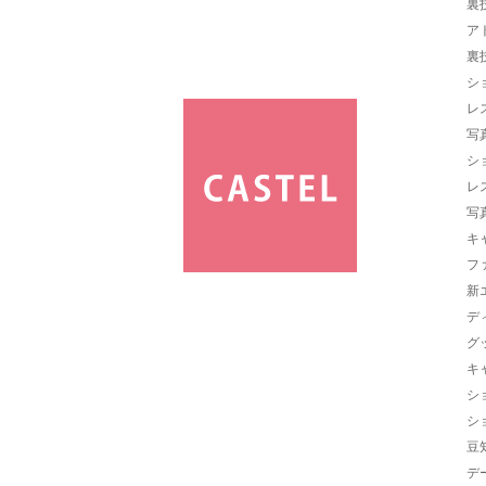
裏
ア
裏
シ
レ
写
シ
レ
写
キ
フ
新
デ
グ
キ
シ
シ
豆
デ