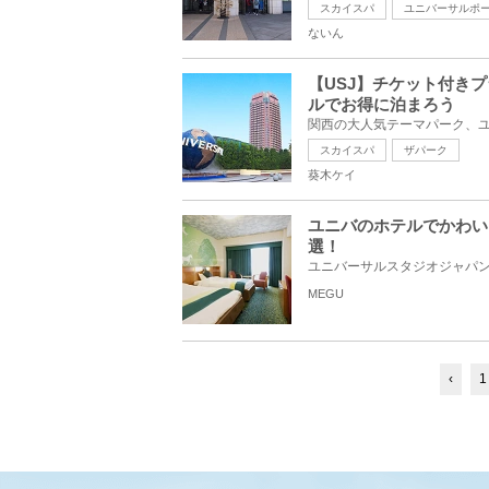
スカイスパ
ユニバーサルポ
ないん
【USJ】チケット付き
ルでお得に泊まろう
スカイスパ
ザパーク
葵木ケイ
ユニバのホテルでかわい
選！
MEGU
‹
1