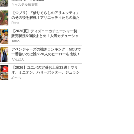
キャステル編集部
【ジブリ】『借りぐらしのアリエッティ』
のその後を解説！アリエッティたちの新た
な住処は？翔の病気は治る？
Rene
【2026夏】ディズニーカチューシャ一覧！
販売状況&値段まとめ！人気カチューシャ
をチェック
Tomo
アベンジャーズの強さランキング！MCUで
一番強いのは誰？20人のヒーローを比較！
だんだん
【2026】ユニバの定番お土産33選！マリ
オ、ミニオン、ハリーポッター、ジュラシ
ックパーク、セサミ、SINGなどのグッズ情
めっち
報