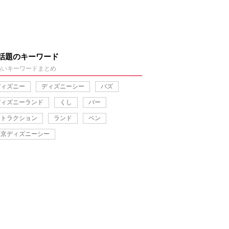
話題のキーワード
熱いキーワードまとめ
ディズニー
ディズニーシー
バズ
ディズニーランド
くし
バー
アトラクション
ランド
ペン
東京ディズニーシー