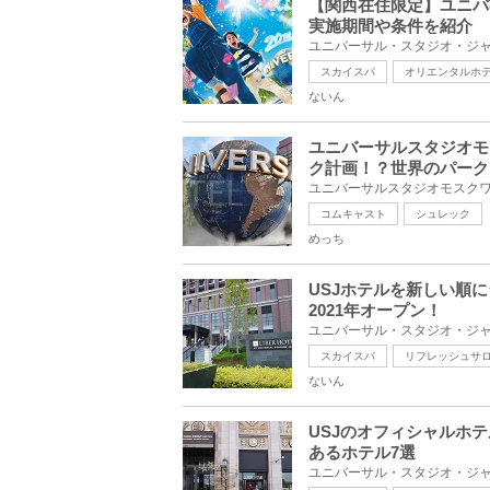
【関西在住限定】ユニバ
実施期間や条件を紹介
スカイスパ
オリエンタルホ
ないん
ユニバーサルスタジオモ
ク計画！？世界のパーク
コムキャスト
シュレック
めっち
USJホテルを新しい順
2021年オープン！
スカイスパ
リフレッシュサ
ないん
USJのオフィシャルホ
あるホテル7選