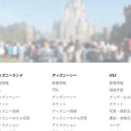
ィズニーランド
ディズニーシー
USJ
着情報
新着情報
新着情報
L
TDL
混雑予想
ィズニーシー
ディズニーシー
グッズ・お土
ケット
チケット
チケット
ィズニー混雑
ディズニー混雑
写真・撮影法
ィズニーホテル空室
ディズニーホテル空室
裏技・攻略法
トラクション
アトラクション
コーデ