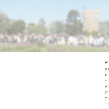
デ
新
TD
デ
チ
デ
デ
ア