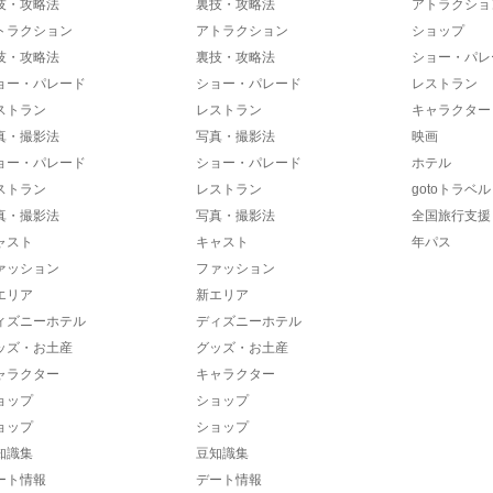
技・攻略法
裏技・攻略法
アトラクショ
トラクション
アトラクション
ショップ
技・攻略法
裏技・攻略法
ショー・パレ
ョー・パレード
ショー・パレード
レストラン
ストラン
レストラン
キャラクター
真・撮影法
写真・撮影法
映画
ョー・パレード
ショー・パレード
ホテル
ストラン
レストラン
gotoトラベル
真・撮影法
写真・撮影法
全国旅行支援
ャスト
キャスト
年パス
ァッション
ファッション
エリア
新エリア
ィズニーホテル
ディズニーホテル
ッズ・お土産
グッズ・お土産
ャラクター
キャラクター
ョップ
ショップ
ョップ
ショップ
知識集
豆知識集
ート情報
デート情報