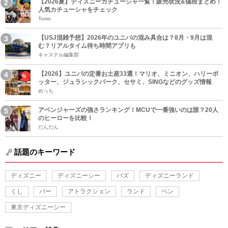
【2026夏】ディズニーカチューシャ一覧！販売状況&値段まとめ！
人気カチューシャをチェック
Tomo
【USJ混雑予想】2026年のユニバの混み具合は？8月・9月は混
む？リアルタイム待ち時間アプリも
キャステル編集部
【2026】ユニバの定番お土産33選！マリオ、ミニオン、ハリーポ
ッター、ジュラシックパーク、セサミ、SINGなどのグッズ情報
めっち
アベンジャーズの強さランキング！MCUで一番強いのは誰？20人
のヒーローを比較！
だんだん
話題のキーワード
ディズニー
ディズニーシー
バズ
ディズニーランド
くし
バー
アトラクション
ランド
ペン
東京ディズニーシー