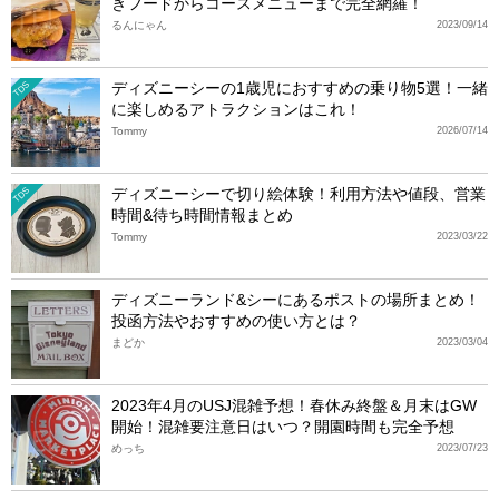
きフードからコースメニューまで完全網羅！
るんにゃん
2023/09/14
ディズニーシーの1歳児におすすめの乗り物5選！一緒
TDS
に楽しめるアトラクションはこれ！
Tommy
2026/07/14
ディズニーシーで切り絵体験！利用方法や値段、営業
TDS
時間&待ち時間情報まとめ
Tommy
2023/03/22
ディズニーランド&シーにあるポストの場所まとめ！
投函方法やおすすめの使い方とは？
まどか
2023/03/04
2023年4月のUSJ混雑予想！春休み終盤＆月末はGW
開始！混雑要注意日はいつ？開園時間も完全予想
めっち
2023/07/23