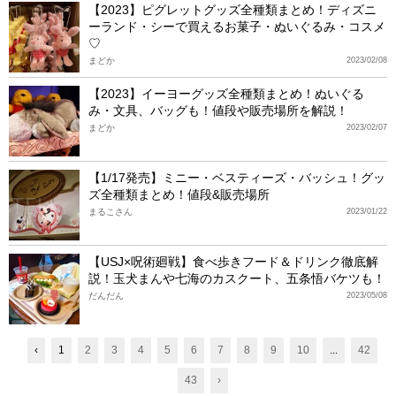
【2023】ピグレットグッズ全種類まとめ！ディズニ
ーランド・シーで買えるお菓子・ぬいぐるみ・コスメ
♡
まどか
2023/02/08
【2023】イーヨーグッズ全種類まとめ！ぬいぐる
み・文具、バッグも！値段や販売場所を解説！
まどか
2023/02/07
【1/17発売】ミニー・ベスティーズ・バッシュ！グッ
ズ全種類まとめ！値段&販売場所
まるこさん
2023/01/22
【USJ×呪術廻戦】食べ歩きフード＆ドリンク徹底解
説！玉犬まんや七海のカスクート、五条悟バケツも！
だんだん
2023/05/08
‹
1
2
3
4
5
6
7
8
9
10
...
42
43
›