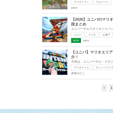
マリオファン
ワルイージ
yaco
【2026】ユニバのマ
段まとめ
ユニバ
マリオ
お菓子
yaco
NEW
【ユニバ】マリオエリア
介！
マリオゲーム
ヨッシーアイ
赤色のたこ
‹
1