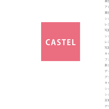
裏
ア
裏
シ
レ
写
シ
レ
写
キ
フ
新
デ
グ
キ
シ
シ
豆
デ