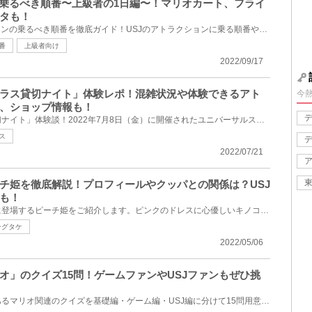
ン乗るべき順番〜上級者の1日編〜！マリオカート、フライ
タも！
USJの人気・定番アトラクションの乗るべき順番を徹底ガイド！USJのアトラクションに乗る順番や裏ワザ、...
番
上級者向け
2022/09/17
ラス貸切ナイト」体験レポ！混雑状況や体験できるアト
今
、ショップ情報も！
ユニバの「ハッピープラス貸切ナイト」体験談！2022年7月8日（金）に開催されたユニバーサルスタジオジ...
ス
2022/07/21
チ姫を徹底解説！プロフィールやクッパとの関係は？USJ
も！
今回は、「マリオシリーズ」に登場するピーチ姫をご紹介します。ピンクのドレスに心優しいキノコ王国の...
ングタケ
2022/05/06
オ」のクイズ15問！ゲームファンやUSJファンもぜひ挑
任天堂の人気キャラクターであるマリオ関連のクイズを基礎編・ゲーム編・USJ編に分けて15問用意していま...