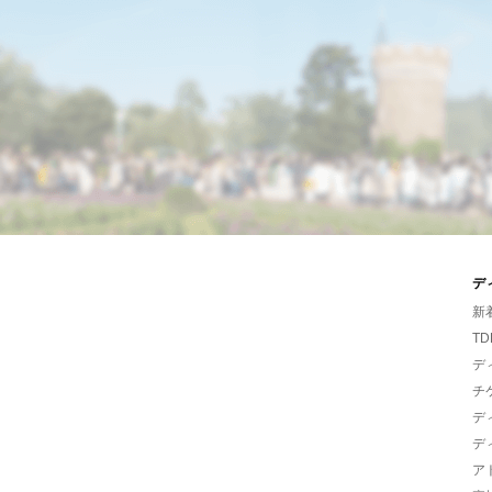
デ
新
TD
デ
チ
デ
デ
ア