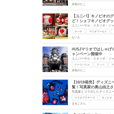
赤色のたこ
【ユニバ】キノピオのグ
ど！シェフキノピオグッ
キーチ
マリオワールド
ないん
#USJマリオではしゃ
ャンペーン開催中
レースバトル
クッパ
マ
赤色のたこ
【10/19発売】ディズ
覧！写真家の奥山由之さ
マリオブラザーズ
キノピオ
まるこさん