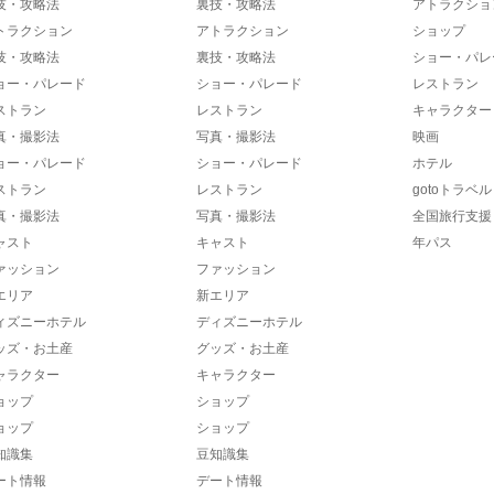
技・攻略法
裏技・攻略法
アトラクショ
トラクション
アトラクション
ショップ
技・攻略法
裏技・攻略法
ショー・パレ
ョー・パレード
ショー・パレード
レストラン
ストラン
レストラン
キャラクター
真・撮影法
写真・撮影法
映画
ョー・パレード
ショー・パレード
ホテル
ストラン
レストラン
gotoトラベル
真・撮影法
写真・撮影法
全国旅行支援
ャスト
キャスト
年パス
ァッション
ファッション
エリア
新エリア
ィズニーホテル
ディズニーホテル
ッズ・お土産
グッズ・お土産
ャラクター
キャラクター
ョップ
ショップ
ョップ
ショップ
知識集
豆知識集
ート情報
デート情報