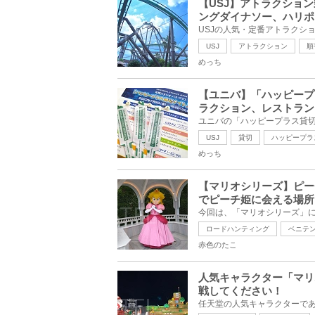
【USJ】アトラクショ
ングダイナソー、ハリポ
USJ
アトラクション
順
めっち
【ユニバ】「ハッピープ
ラクション、レストラン
USJ
貸切
ハッピープラ
めっち
【マリオシリーズ】ピー
でピーチ姫に会える場所
ロードハンティング
ベニテ
赤色のたこ
人気キャラクター「マリ
戦してください！