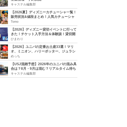
キャステル編集部
【2026夏】ディズニーカチューシャ一覧！
販売状況&値段まとめ！人気カチューシャ
をチェック
Tomo
【2026】ディズニー貸切イベントに行って
きた！チケット入手方法＆体験談！貸切開
催日程まとめ！
ひまわり
【2026】ユニバの定番お土産33選！マリ
オ、ミニオン、ハリーポッター、ジュラシ
ックパーク、セサミ、SINGなどのグッズ情
めっち
報
【USJ混雑予想】2026年のユニバの混み具
合は？8月・9月は混む？リアルタイム待ち
時間アプリも
キャステル編集部