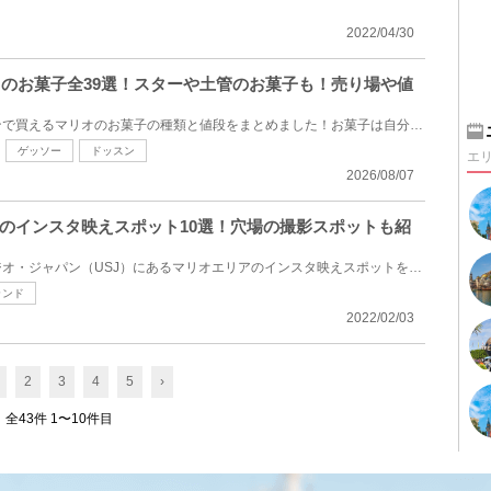
2022/04/30
リオのお菓子全39選！スターや土管のお菓子も！売り場や値
ユニバーサルスタジオジャパンで買えるマリオのお菓子の種類と値段をまとめました！お菓子は自分用にお...
ゲッソー
ドッスン
エ
2026/08/07
のインスタ映えスポット10選！穴場の撮影スポットも紹
今回は、ユニバーサル・スタジオ・ジャパン（USJ）にあるマリオエリアのインスタ映えスポットをご紹介し...
ランド
2022/02/03
2
3
4
5
›
全43件 1〜10件目