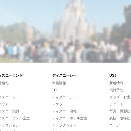
ィズニーランド
ディズニーシー
USJ
着情報
新着情報
新着情報
L
TDL
混雑予想
ィズニーシー
ディズニーシー
グッズ・お土
ケット
チケット
チケット
ィズニー混雑
ディズニー混雑
写真・撮影法
ィズニーホテル空室
ディズニーホテル空室
裏技・攻略法
トラクション
アトラクション
コーデ