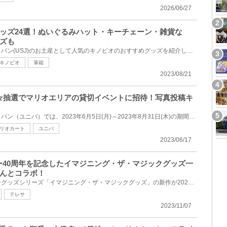
2026/06/27
ッズ24選！ぬいぐるみハット・キーチェーン・雑貨な
ズも
ユニバーサル・スタジオ・ジャパン(USJ)のお土産として人気のキノピオのおすすめグッズを紹介します。キ...
キノピオ
筆箱
2023/08/21
げ☆抽選でマリオエリアの貸切イベントに招待！写真投稿キ
ユニバーサル・スタジオ・ジャパン（ユニバ）では、2023年6月5日(月)～2023年8月31日(木)の期間、Twitte...
リオカート
ユニバ
2023/06/17
ニー40周年を記念したイマジニング・ザ・マジックグッズ一
んとコラボ！
写真家とコラボしたディズニーグッズシリーズ「イマジニング・ザ・マジックグッズ」の新作が2023年10月1...
テレサ
2023/11/07