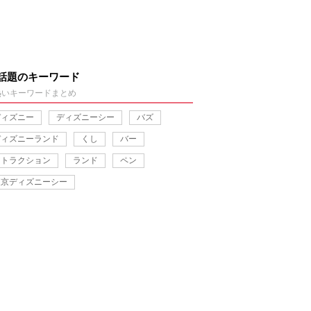
話題のキーワード
熱いキーワードまとめ
ディズニー
ディズニーシー
バズ
ディズニーランド
くし
バー
アトラクション
ランド
ペン
東京ディズニーシー