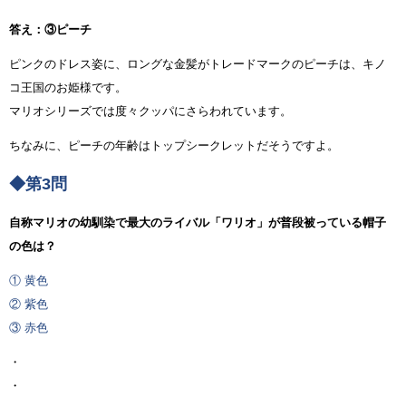
答え：③ピーチ
ピンクのドレス姿に、ロングな金髪がトレードマークのピーチは、キノ
コ王国のお姫様です。
マリオシリーズでは度々クッパにさらわれています。
ちなみに、ピーチの年齢はトップシークレットだそうですよ。
◆第3問
自称マリオの幼馴染で最大のライバル「ワリオ」が普段被っている帽子
の色は？
① 黄色
② 紫色
③ 赤色
・
・