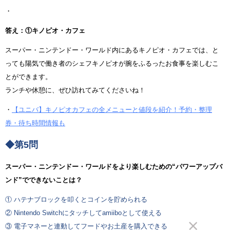
・
答え：①キノピオ・カフェ
スーパー・ニンテンドー・ワールド内にあるキノピオ・カフェでは、と
っても陽気で働き者のシェフキノピオが腕をふるったお食事を楽しむこ
とができます。
ランチや休憩に、ぜひ訪れてみてくださいね！
・
【ユニバ】キノピオカフェの全メニューと値段を紹介！予約・整理
券・待ち時間情報も
◆第5問
スーパー・ニンテンドー・ワールドをより楽しむための“パワーアップバ
ンド”でできないことは？
① ハテナブロックを叩くとコインを貯められる
② Nintendo Switchにタッチしてamiiboとして使える
③ 電子マネーと連動してフードやお土産を購入できる