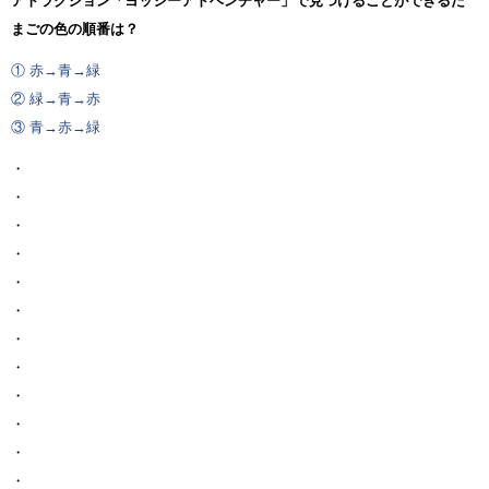
アトラクション「ヨッシーアドベンチャー」で見つけることができるた
まごの色の順番は？
① 赤→青→緑
② 緑→青→赤
③ 青→赤→緑
・
・
・
・
・
・
・
・
・
・
・
・