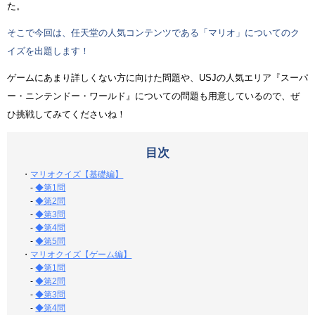
た。
そこで今回は、任天堂の人気コンテンツである「マリオ」についてのク
イズを出題します！
ゲームにあまり詳しくない方に向けた問題や、USJの人気エリア『スーパ
ー・ニンテンドー・ワールド』についての問題も用意しているので、ぜ
ひ挑戦してみてくださいね！
目次
・
マリオクイズ【基礎編】
-
◆第1問
-
◆第2問
-
◆第3問
-
◆第4問
-
◆第5問
・
マリオクイズ【ゲーム編】
-
◆第1問
-
◆第2問
-
◆第3問
-
◆第4問