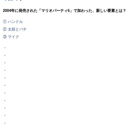
2004年に発売された「マリオパーティ6」で加わった、新しい要素とは？
① ハンドル
② 太鼓とバチ
③ マイク
・
・
・
・
・
・
・
・
・
・
・