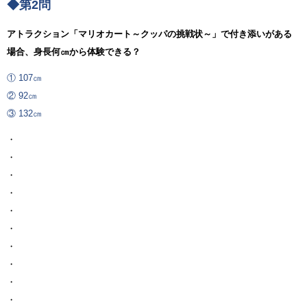
◆第2問
アトラクション「マリオカート～クッパの挑戦状～」で付き添いがある
場合、身長何㎝から体験できる？
① 107㎝
② 92㎝
③ 132㎝
・
・
・
・
・
・
・
・
・
・