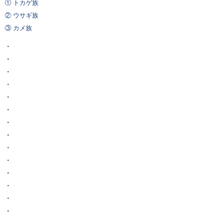
① トカゲ族
② ウサギ族
③ カメ族
・
・
・
・
・
・
・
・
・
・
・
・
・
・