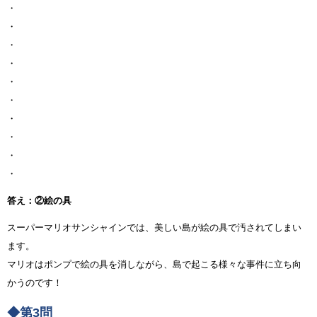
・
・
・
・
・
・
・
・
・
・
答え：②絵の具
スーパーマリオサンシャインでは、美しい島が絵の具で汚されてしまい
ます。
マリオはポンプで絵の具を消しながら、島で起こる様々な事件に立ち向
かうのです！
◆第3問