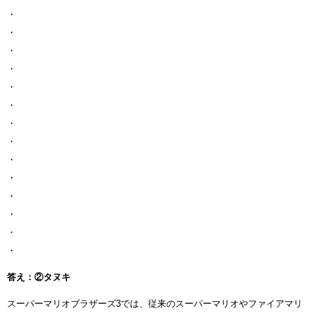
・
・
・
・
・
・
・
・
・
・
・
・
・
・
答え：②タヌキ
スーパーマリオブラザーズ3では、従来のスーパーマリオやファイアマリ