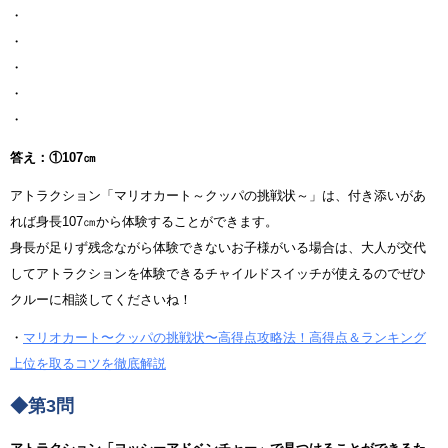
・
・
・
・
・
答え：①107㎝
アトラクション「マリオカート～クッパの挑戦状～」は、付き添いがあ
れば身長107㎝から体験することができます。
身長が足りず残念ながら体験できないお子様がいる場合は、大人が交代
してアトラクションを体験できるチャイルドスイッチが使えるのでぜひ
クルーに相談してくださいね！
・
マリオカート〜クッパの挑戦状〜高得点攻略法！高得点＆ランキング
上位を取るコツを徹底解説
◆第3問