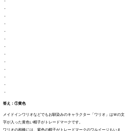
・
・
・
・
・
・
・
・
・
・
・
・
・
答え：①黄色
メイドインワリオなどでもお馴染みのキャラクター「ワリオ」はＷの文
字が入った黄色い帽子がトレードマークです。
ワリオの相棒には、紫色の帽子がトレードマークのワルイージもいま