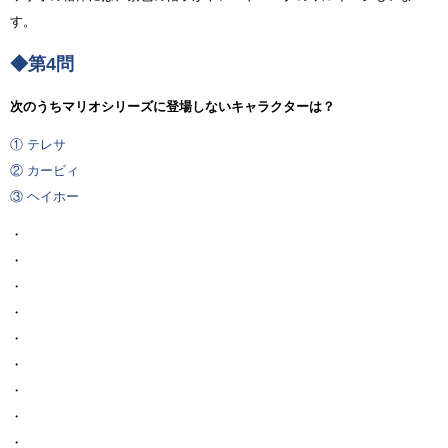
す。
◆第4問
次のうちマリオシリーズに登場しないキャラクターは？
① テレサ
② カービィ
③ ヘイホー
・
・
・
・
・
・
・
・
・