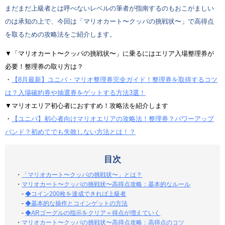
まだまだ上級者とは呼べないレベルの筆者が指南するのもおこがましい
のは承知の上で、今回は「マリオカート〜クッパの挑戦状〜」で高得点
を取るための攻略法をご紹介します。
▼「マリオカート〜クッパの挑戦状〜」に乗るにはエリア入場整理券が
必要！整理券の取り方は？
・
【8月最新】ユニバ・マリオ整理券完全ガイド！整理券を取得するコツ
は？入場確約券や抽選券をゲットする方法3選！
▼マリオエリア初心者におすすめ！攻略法を紹介します
・
【ユニバ】初心者向けマリオエリアの攻略法！整理券？パワーアップ
バンド？初めてでも失敗しない方法とは！？
目次
・
「マリオカート〜クッパの挑戦状〜」とは？
・
マリオカート〜クッパの挑戦状〜高得点攻略：基本的なルール
-
◆コイン200枚を達成できれば上級者
-
◆基本的な操作とコインゲットの方法
-
◆ARゴーグルの指示をクリア＝得点が増えていく
・
マリオカート〜クッパの挑戦状〜高得点攻略：高得点のコツ