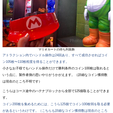
マリオカートの待ち列装飾
アトラクション内でハンドル操作は24回あり、すべて成功させればコイ
ン105枚〜110枚程度を得ることができます。
小さなお子様でもハンドル操作だけで勝利条件のコイン100枚は取れると
いう点に、製作者側の思いやりがうかがえます。（詳細なコイン獲得数
は現在のところ不明です）
こうらはコース途中のハテナブロックから全部で125個取ることができま
す。
コイン200枚を集めるためには、こうら125個でコイン100枚弱を取る必要
があるというわけです。（こちらも詳細なコイン獲得数は現在のところ