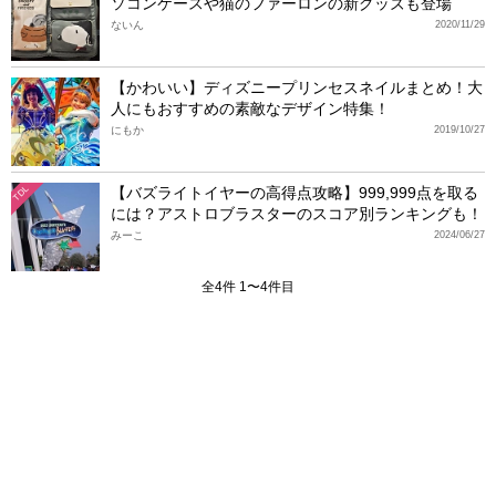
ソコンケースや猫のファーロンの新グッズも登場
ないん
2020/11/29
【かわいい】ディズニープリンセスネイルまとめ！大
人にもおすすめの素敵なデザイン特集！
にもか
2019/10/27
【バズライトイヤーの高得点攻略】999,999点を取る
TDL
には？アストロブラスターのスコア別ランキングも！
みーこ
2024/06/27
全4件 1〜4件目