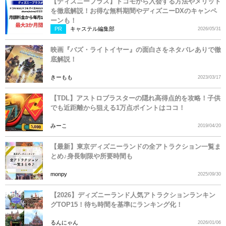
【ディズニープラス】ドコモから入会する方法やメリット
を徹底解説！お得な無料期間やディズニーDXのキャンペ
ーンも！
PR
キャステル編集部
2026/05/31
映画『バズ・ライトイヤー』の面白さをネタバレありで徹
底解説！
きーもも
2023/03/17
【TDL】アストロブラスターの隠れ高得点的を攻略！子供
でも近距離から狙える1万点ポイントはココ！
みーこ
2019/04/20
【最新】東京ディズニーランドの全アトラクション一覧ま
とめ♪身長制限や所要時間も
monpy
2025/09/30
【2026】ディズニーランド人気アトラクションランキン
グTOP15！待ち時間を基準にランキング化！
るんにゃん
2026/01/06