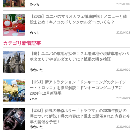
めっち
2026/08/05
【2026】ユニバのマリオカフェ徹底解説！メニューと値
段まとめ！キノコのドリンクホルダーはいくら？
めっち
2026/04/28
カテゴリ新着記事
【噂】ユニバの敷地が拡張！？工場跡地や現駐車場がハリ
ポタエリアやゼルダエリアに？拡張の噂を検証
赤色のたこ
2026/07/30
【USJ】新アトラクション「ドンキーコングのクレイジ
ー・トロッコ」を徹底解説！ドンキーコングエリアに
2024年12月新登場
yaco
2026/07/29
【USJ】伝説の最恐ホラー「トラウマ」の2026年復活の
噂について解説！噂の内容は？過去に開催された内容と今
年の開催を予想！
赤色のたこ
2026/07/19