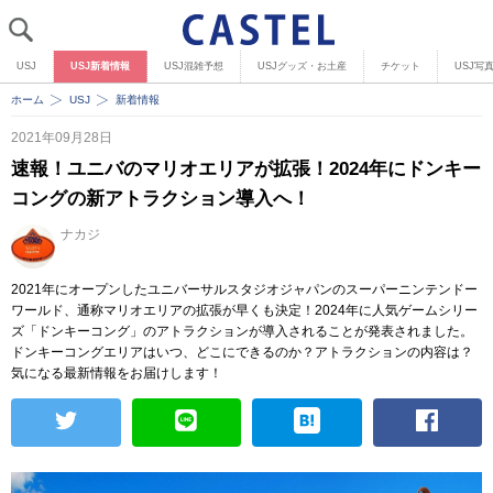
USJ
USJ新着情報
USJ混雑予想
USJグッズ・お土産
チケット
USJ写
ホーム
USJ
新着情報
2021年09月28日
速報！ユニバのマリオエリアが拡張！2024年にドンキー
コングの新アトラクション導入へ！
ナカジ
2021年にオープンしたユニバーサルスタジオジャパンのスーパーニンテンドー
ワールド、通称マリオエリアの拡張が早くも決定！2024年に人気ゲームシリー
ズ「ドンキーコング」のアトラクションが導入されることが発表されました。
ドンキーコングエリアはいつ、どこにできるのか？アトラクションの内容は？
気になる最新情報をお届けします！