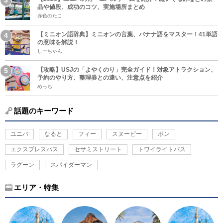
品や値段、成功のコツ、実施場所まとめ
赤色のたこ
【ミニオン語辞典】ミニオンの言葉、バナナ語をマスター！41単語
の意味を解説！
しーちゃん
【攻略】USJの「よやくのり」完全ガイド！対象アトラクション、
予約のやり方、整理券との違い、注意点を紹介
めっち
話題のキーワード
ユニバ
なると
フィー
スヌーピー
ボン
エクスプレスパス
セサミストリート
トワイライトパス
ラグーン
スパイダーマン
エリア・特集