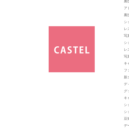
裏
ア
裏
シ
レ
写
シ
レ
写
キ
フ
新
デ
グ
キ
シ
シ
豆
デ