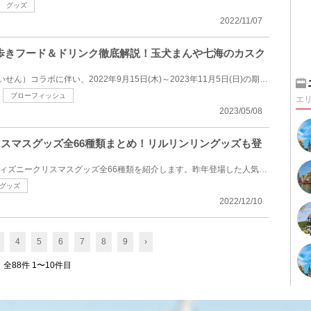
グッズ
2022/11/07
べ歩きフード＆ドリンク徹底解説！玉犬まんや七海のカスク
USJ×呪術廻戦（じゅじゅつかいせん）コラボに伴い、2022年9月15日(木)～2023年11月5日(日)の期間で登場...
ブローフィッシュ
エ
2023/05/08
クリスマスグッズ全66種類まとめ！リルリンリングッズも登
2022年11月7日(月)に発売のディズニークリスマスグッズ全66種類を紹介します。昨年登場した人気キャラク...
グッズ
2022/12/10
4
5
6
7
8
9
›
全88件 1〜10件目