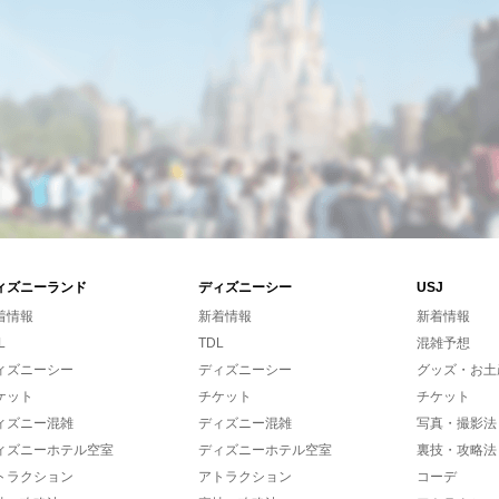
ィズニーランド
ディズニーシー
USJ
着情報
新着情報
新着情報
L
TDL
混雑予想
ィズニーシー
ディズニーシー
グッズ・お土
ケット
チケット
チケット
ィズニー混雑
ディズニー混雑
写真・撮影法
ィズニーホテル空室
ディズニーホテル空室
裏技・攻略法
トラクション
アトラクション
コーデ