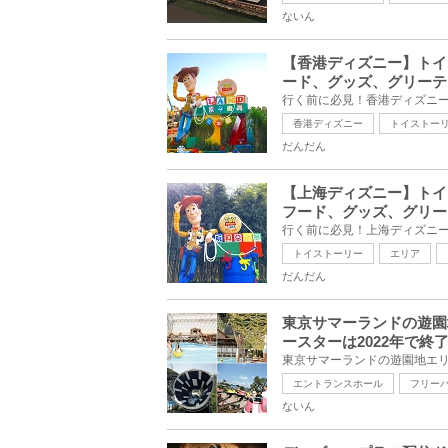
ないん
【香港ディズニー】トイ
ード、グッズ、グリーテ
香港ディズニー
トイストー
だんだん
【上海ディズニー】トイ
フード、グッズ、グリー
トイストーリー
エリア
だんだん
東京サマーランドの遊園
ースターは2022年で終
エントランスホール
フリー
ないん