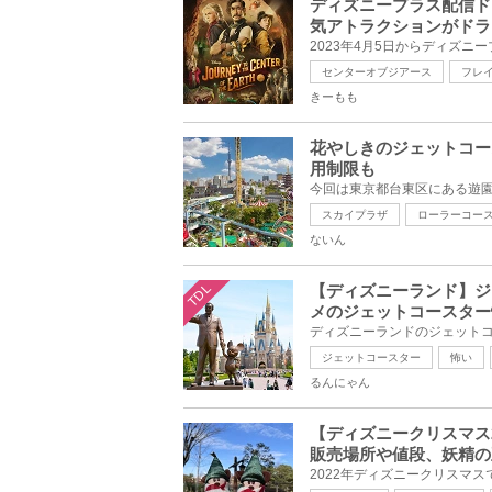
ディズニープラス配信ド
気アトラクションがドラ
センターオブジアース
フレ
きーもも
花やしきのジェットコー
用制限も
スカイプラザ
ローラーコー
ないん
TDL
【ディズニーランド】ジ
メのジェットコースター
ジェットコースター
怖い
るんにゃん
【ディズニークリスマス
販売場所や値段、妖精の