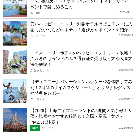
ー5」徹底ガイド！ランド&シーのトイストーリーイ
ベントで楽しめること
Tommy
2026/07/11
安いハッピーエントリー対象ホテルはどこ？シーに入
園したいならどのホテル？選び方やポイントを紹介
なっちゃん
2026/05/13
トイストーリーホテルのハッピーエントリーを攻略！
入れるのはランドのみ？通行証の受け取り方や入園方
法を解説！
かなざわまゆ
2026/05/19
【ディズニー】バケーションパッケージを体験してみ
た！2日間のタイムスケジュール、オリジナルグッズ
や特典をレポート
なっちゃん
2025/05/12
【2026】上海ディズニーランドの2週間天気予報！天
候・気候やおすすめ服装も！台風・高温・黄砂・
PM2.5に注意！
だんだん
2026/08/09
NEW