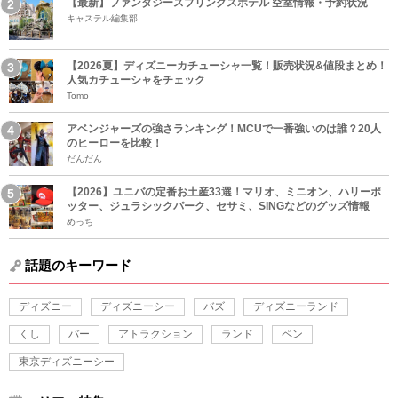
【最新】ファンタジースプリングスホテル 空室情報・予約状況
キャステル編集部
【2026夏】ディズニーカチューシャ一覧！販売状況&値段まとめ！
人気カチューシャをチェック
Tomo
アベンジャーズの強さランキング！MCUで一番強いのは誰？20人
のヒーローを比較！
だんだん
【2026】ユニバの定番お土産33選！マリオ、ミニオン、ハリーポ
ッター、ジュラシックパーク、セサミ、SINGなどのグッズ情報
めっち
話題のキーワード
ディズニー
ディズニーシー
バズ
ディズニーランド
くし
バー
アトラクション
ランド
ペン
東京ディズニーシー