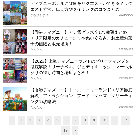
ディズニーホテルには何をリクエストができる？リク
エスト方法、伝え方やタイミングのコツまとめ
かなざわまゆ
2026/02/10
【香港ディズニー】アナ雪グッズ全179種類まとめ！
エリア限定のカチューシャやぬいぐるみ、お土産お菓
子の値段と販売場所！
だんだん
2026/01/03
【2026】上海ディズニーランドのグリーティングを
徹底解説！リーナベル、ジュディ＆ニック、マーベル
グリの待ち時間と場所まとめ！
だんだん
2026/01/02
【香港ディズニー】トイストーリーランドエリア徹底
解説！アトラクション、フード、グッズ、グリーティ
ングの攻略法！
だんだん
2026/01/03
‹
1
2
3
4
5
6
7
8
9
10
...
17
18
›