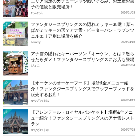
エリア限定のカチューシャやぬいぐるみ、お土産お菓
子の値段と販売場所！
だんだん
2026/01/03
ファンタジースプリングスの隠れミッキー38選！葉っ
TDS
ぱがミッキーの形？アナ雪・ピーターパン・ラプンツ
ェルエリア別に場所を紹介
Tommy
2026/04/15
アナ雪の隠れたキーパーソン「オーケン」とは？怒ら
せたらダメ！ファンタジースプリングスにお店も登場
ぴょこ
2024/05/04
【オーケンのオーケーフード】場所&全メニュー紹
TDS
介！ファンタジースプリングスでフッフーブレッドを
販売するお店！
かなざわまゆ
2026/04/13
【アレンデール・ロイヤルバンケット】場所&全メニ
TDS
ュー紹介！ファンタジースプリングスのアナ雪レスト
ラン
かなざわまゆ
2026/07/28