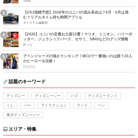
Tomo
【USJ混雑予想】2026年のユニバの混み具合は？8月・9月は混
む？リアルタイム待ち時間アプリも
キャステル編集部
【2026】ユニバの定番お土産33選！マリオ、ミニオン、ハリーポ
ッター、ジュラシックパーク、セサミ、SINGなどのグッズ情報
めっち
アベンジャーズの強さランキング！MCUで一番強いのは誰？20人
のヒーローを比較！
だんだん
話題のキーワード
ディズニー
ディズニーシー
バズ
ディズニーランド
くし
バー
アトラクション
ランド
ペン
東京ディズニーシー
エリア・特集