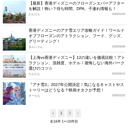
【最新】香港ディズニーのフローズンエバーアフター
を解説！怖い？待ち時間、DPA、子連れ情報も！
だんだん
2026/01/03
香港ディズニーのアナ雪エリア攻略ガイド！ワールド
オブフローズンのアトラクション、フード、グッズ、
グリーティング！
るんにゃん
2026/06/06
【上海vs香港ディズニー】12の違いを徹底比較！アト
ラクション、混雑度、ホテル！後悔しない海外パーク
選びのコツ☆
だんだん
2025/05/10
『アナ雪3』2027年公開決定！気になるキャストやス
トーリーはどうなる？映画オタクが予想！
きーもも
2026/02/25
‹
1
2
›
全16件 1〜10件目