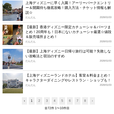
上海ディズニーに早く入園！アーリーパークエントリ
ー＆開園待ち徹底攻略！購入方法・チケット情報も解
説☆
だんだん
2026/01/03
【最新】香港ディズニー限定カチューシャ＆パーツま
とめ！20周年も！日本にないカチューシャ厳選☆値段
＆販売場所まとめ！
だんだん
2026/01/03
【最新】上海ディズニー日帰り旅行は可能？失敗しな
い攻略法と宿泊のすすめ
だんだん
2026/01/03
【上海ディズニーランドホテル】客室＆料金まとめ！
キャラクターダイニングやレストラン・ショップも！
だんだん
2026/01/03
‹
1
2
3
4
5
6
7
8
›
全72件 1〜10件目