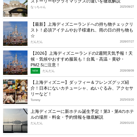
ストーリーやクライマックスの違いを徹底解説
なっちゃん
2025/09/27
【最新】上海ディズニーランドへの持ち物チェックリ
スト！必須アイテムやお子様連れ、雨の日の持ち物も
☆
だんだん
2026/07/27
【2026】上海ディズニーランドの2週間天気予報！天
候・気候やおすすめ服装も！台風・高温・黄砂・
PM2.5に注意！
だんだん
2026/08/09
NEW
【上海ディズニー】ダッフィー＆フレンズグッズ紹
介！日本にないカチューシャ、ぬいぐるみ、アクセサ
リーなど！
Tommy
2025/03/20
上海ディズニーに新ホテル誕生予定！第3・第4のホテ
ルの場所・料金・予約情報を徹底解説
だんだん
2026/01/03