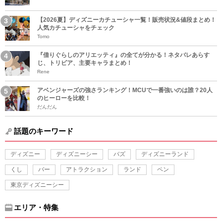
【2026夏】ディズニーカチューシャ一覧！販売状況&値段まとめ！
人気カチューシャをチェック
Tomo
『借りぐらしのアリエッティ』の全てが分かる！ネタバレあらす
じ、トリビア、主要キャラまとめ！
Rene
アベンジャーズの強さランキング！MCUで一番強いのは誰？20人
のヒーローを比較！
だんだん
話題のキーワード
ディズニー
ディズニーシー
バズ
ディズニーランド
くし
バー
アトラクション
ランド
ペン
東京ディズニーシー
エリア・特集