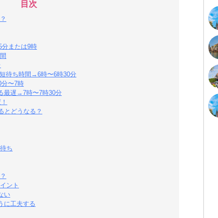
目次
？
5分または9時
間
台
短待ち時間→6時〜6時30分
0分〜7時
最遅→7時〜7時30分
変！
るとどうなる？
待ち
？
イント
ない
うに工夫する