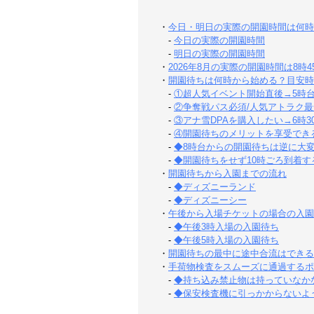
・
今日・明日の実際の開園時間は何時
-
今日の実際の開園時間
-
明日の実際の開園時間
・
2026年8月の実際の開園時間は8時4
・
開園待ちは何時から始める？目安時
-
①超人気イベント開始直後→5時
-
②争奪戦パス必須/人気アトラク最
-
③アナ雪DPAを購入したい→6時3
-
④開園待ちのメリットを享受できる
-
◆8時台からの開園待ちは逆に大
-
◆開園待ちをせず10時ごろ到着す
・
開園待ちから入園までの流れ
-
◆ディズニーランド
-
◆ディズニーシー
・
午後から入場チケットの場合の入園
-
◆午後3時入場の入園待ち
-
◆午後5時入場の入園待ち
・
開園待ちの最中に途中合流はできる
・
手荷物検査をスムーズに通過するポ
-
◆持ち込み禁止物は持っていなか
-
◆保安検査機に引っかからないよ