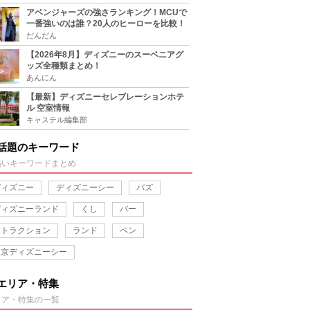
アベンジャーズの強さランキング！MCUで
一番強いのは誰？20人のヒーローを比較！
だんだん
【2026年8月】ディズニーのスーベニアグ
ッズ全種類まとめ！
あんにん
【最新】ディズニーセレブレーションホテ
ル 空室情報
キャステル編集部
話題のキーワード
熱いキーワードまとめ
ディズニー
ディズニーシー
バズ
ディズニーランド
くし
バー
アトラクション
ランド
ペン
東京ディズニーシー
エリア・特集
リア・特集の一覧