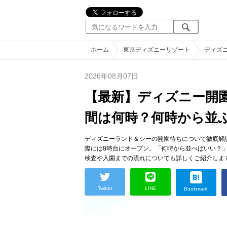
ホーム
東京ディズニーリゾート
ディズ
2026年08月07日
【最新】ディズニー開
間は何時？何時から並
ディズニーランド＆シーの開園待ちについて徹底解
際には8時台にオープン。「何時から並べばいい？
検査や入園までの流れについても詳しくご紹介しま
Twitter
LINE
Bookmark!