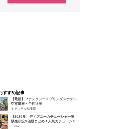
おすすめ記事
【最新】ファンタジースプリングスホテル
空室情報・予約状況
キャステル編集部
【2026夏】ディズニーカチューシャ一覧！
販売状況&値段まとめ！人気カチューシャ
をチェック
Tomo