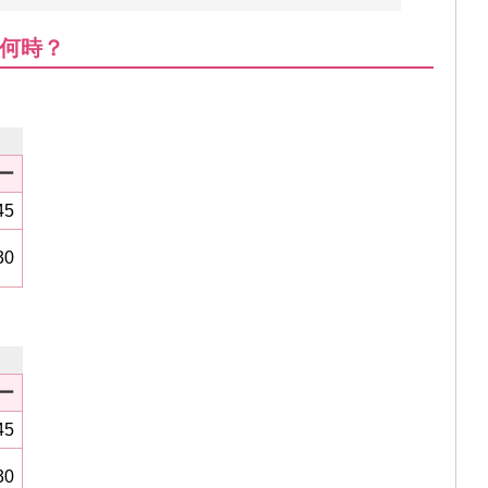
何時？
ー
45
30
ー
45
30