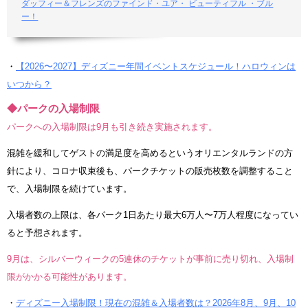
ダッフィー＆フレンズのファインド・ユア・ ビューティフル ・ブル
ー！
・
【2026〜2027】ディズニー年間イベントスケジュール！ハロウィンは
いつから？
◆パークの入場制限
パークへの入場制限は9月も引き続き実施されます。
混雑を緩和してゲストの満足度を高めるというオリエンタルランドの方
針により、コロナ収束後も、パークチケットの販売枚数を調整すること
で、入場制限を続けています。
入場者数の上限は、各パーク1日あたり最大6万人〜7万人程度になってい
ると予想されます。
9月は、シルバーウィークの5連休のチケットが事前に売り切れ、入場制
限がかかる可能性があります。
・
ディズニー入場制限！現在の混雑＆入場者数は？2026年8月、9月、10