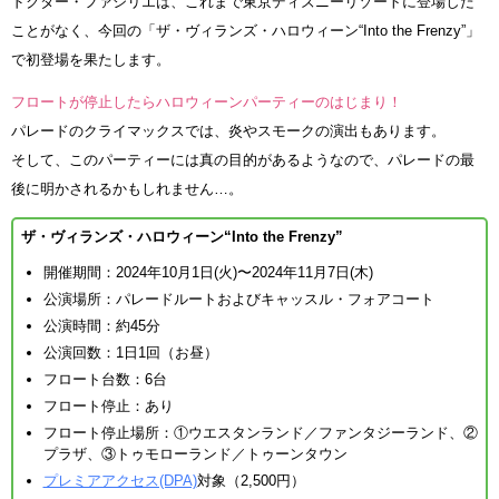
ドクター・ファシリエは、これまで東京ディズニーリゾートに登場した
ことがなく、今回の「ザ・ヴィランズ・ハロウィーン“Into the Frenzy”」
で初登場を果たします。
フロートが停止したらハロウィーンパーティーのはじまり！
パレードのクライマックスでは、炎やスモークの演出もあります。
そして、このパーティーには真の目的があるようなので、パレードの最
後に明かされるかもしれません…。
ザ・ヴィランズ・ハロウィーン“Into the Frenzy”
開催期間：2024年10月1日(火)〜2024年11月7日(木)
公演場所：パレードルートおよびキャッスル・フォアコート
公演時間：約45分
公演回数：1日1回（お昼）
フロート台数：6台
フロート停止：あり
フロート停止場所：①ウエスタンランド／ファンタジーランド、②
プラザ、③トゥモローランド／トゥーンタウン
プレミアアクセス(DPA)
対象（2,500円）