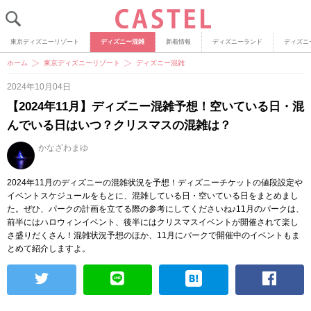
東京ディズニーリゾート
ディズニー混雑
新着情報
ディズニーランド
ディズニ
ホーム
東京ディズニーリゾート
ディズニー混雑
2024年10月04日
【2024年11月】ディズニー混雑予想！空いている日・混
んでいる日はいつ？クリスマスの混雑は？
かなざわまゆ
2024年11月のディズニーの混雑状況を予想！ディズニーチケットの値段設定や
イベントスケジュールをもとに、混雑している日・空いている日をまとめまし
た。ぜひ、パークの計画を立てる際の参考にしてくださいね♪11月のパークは、
前半にはハロウィンイベント、後半にはクリスマスイベントが開催されて楽し
さ盛りだくさん！混雑状況予想のほか、11月にパークで開催中のイベントもま
とめて紹介しますよ。