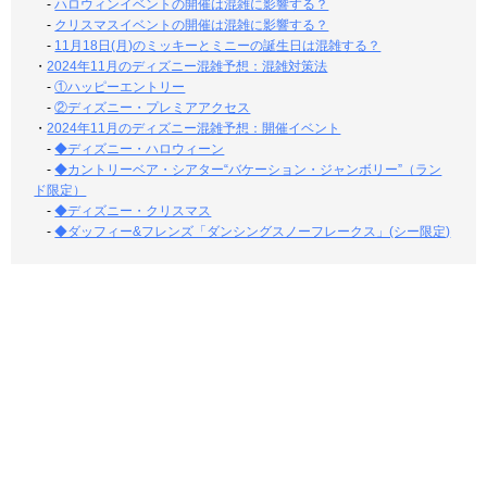
-
ハロウィンイベントの開催は混雑に影響する？
-
クリスマスイベントの開催は混雑に影響する？
-
11月18日(月)のミッキーとミニーの誕生日は混雑する？
・
2024年11月のディズニー混雑予想：混雑対策法
-
①ハッピーエントリー
-
②ディズニー・プレミアアクセス
・
2024年11月のディズニー混雑予想：開催イベント
-
◆ディズニー・ハロウィーン
-
◆カントリーベア・シアター“バケーション・ジャンボリー”（ラン
ド限定）
-
◆ディズニー・クリスマス
-
◆ダッフィー&フレンズ「ダンシングスノーフレークス」(シー限定)