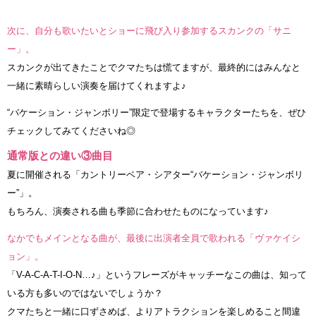
次に、自分も歌いたいとショーに飛び入り参加するスカンクの「サニ
ー」。
スカンクが出てきたことでクマたちは慌てますが、最終的にはみんなと
一緒に素晴らしい演奏を届けてくれますよ♪
“バケーション・ジャンボリー”限定で登場するキャラクターたちを、ぜひ
チェックしてみてくださいね◎
通常版との違い③曲目
夏に開催される「カントリーベア・シアター“バケーション・ジャンボリ
ー”」。
もちろん、演奏される曲も季節に合わせたものになっています♪
なかでもメインとなる曲が、最後に出演者全員で歌われる「ヴァケイシ
ョン」。
「V-A-C-A-T-I-O-N…♪」というフレーズがキャッチーなこの曲は、知って
いる方も多いのではないでしょうか？
クマたちと一緒に口ずさめば、よりアトラクションを楽しめること間違