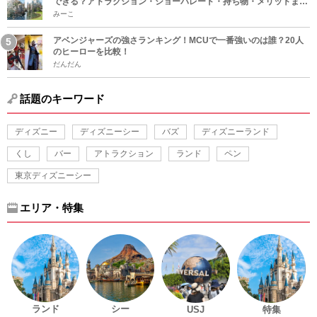
できる？アトラクション・ショーパレード・持ち物・メリットまと
め！
みーこ
アベンジャーズの強さランキング！MCUで一番強いのは誰？20人
のヒーローを比較！
だんだん
話題のキーワード
ディズニー
ディズニーシー
バズ
ディズニーランド
くし
バー
アトラクション
ランド
ペン
東京ディズニーシー
エリア・特集
ランド
シー
USJ
特集