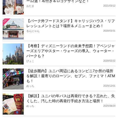
ー12選！耳付き＆ロゴデザインなど！
おたま
2021/03/12
【パーク外フードスタンド】キャリッジハウス・リフ
TDL
レッシュメントとは？場所＆メニューまとめ！
るんにゃん
2020/03/31
【考察】ディズニーランドの未来予想図！アベンジャ
ーズエリアやスター・ウォーズの導入、ウォーター・
パークも？
ぴょこ
2020/02/22
【徒歩圏内】ユニバ周辺にあるコンビニ7か所の場所
を解説！最寄りのローソン、セブン、ファミマ！ATM
も！
めっち
2025/12/01
【解説】ユニバの年パスは再発行できる？忘れた、失
くした、汚した時の再発行手続き方法と場所！
めっち
2025/08/20