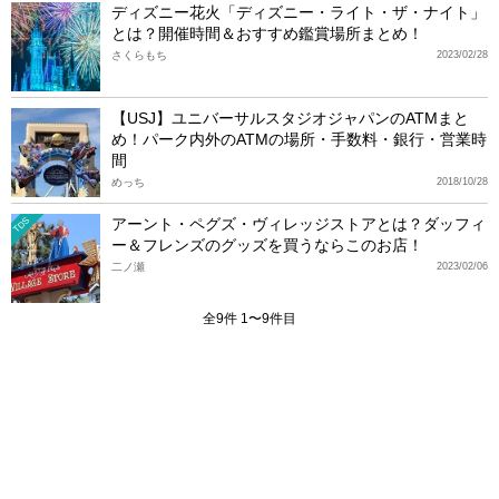
ディズニー花火「ディズニー・ライト・ザ・ナイト」
とは？開催時間＆おすすめ鑑賞場所まとめ！
さくらもち
2023/02/28
【USJ】ユニバーサルスタジオジャパンのATMまと
め！パーク内外のATMの場所・手数料・銀行・営業時
間
めっち
2018/10/28
アーント・ペグズ・ヴィレッジストアとは？ダッフィ
TDS
ー＆フレンズのグッズを買うならこのお店！
二ノ瀬
2023/02/06
全9件 1〜9件目