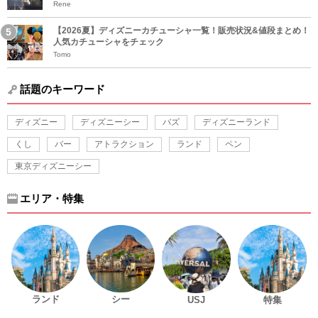
Rene
【2026夏】ディズニーカチューシャ一覧！販売状況&値段まとめ！
人気カチューシャをチェック
Tomo
話題のキーワード
ディズニー
ディズニーシー
バズ
ディズニーランド
くし
バー
アトラクション
ランド
ペン
東京ディズニーシー
エリア・特集
ランド
シー
USJ
特集