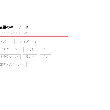
話題のキーワード
熱いキーワードまとめ
ディズニー
ディズニーシー
バズ
ディズニーランド
くし
バー
アトラクション
ランド
ペン
東京ディズニーシー