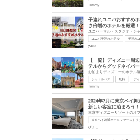
Tommy
子連れユニバおすすめホ
さ倍増のホテルを厳選！
ユニバ子連れホテル
子連れ
yaco
【一覧】ディズニー周辺
テルからグッドネイバー
シャトルバス
無料
ディ
Tommy
2024年7月に東京ベ
新しい客室に泊まろう！
東京ベイ舞浜ホテルファーストリ
ぴょこ