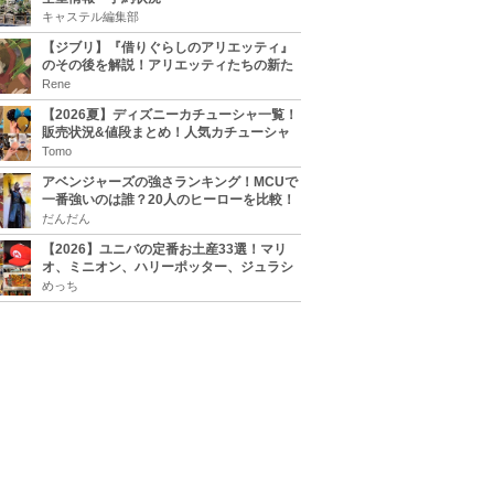
キャステル編集部
【ジブリ】『借りぐらしのアリエッティ』
のその後を解説！アリエッティたちの新た
な住処は？翔の病気は治る？
Rene
【2026夏】ディズニーカチューシャ一覧！
販売状況&値段まとめ！人気カチューシャ
をチェック
Tomo
アベンジャーズの強さランキング！MCUで
一番強いのは誰？20人のヒーローを比較！
だんだん
【2026】ユニバの定番お土産33選！マリ
オ、ミニオン、ハリーポッター、ジュラシ
ックパーク、セサミ、SINGなどのグッズ情
めっち
報