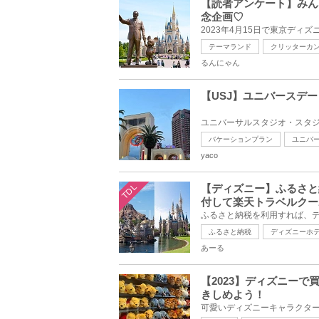
【読者アンケート】みん
念企画♡
テーマランド
クリッターカ
るんにゃん
【USJ】ユニバースデ
バケーションプラン
ユニバ
yaco
TDL
【ディズニー】ふるさと
付して楽天トラベルクー
ふるさと納税
ディズニーホ
あーる
【2023】ディズニー
きしめよう！