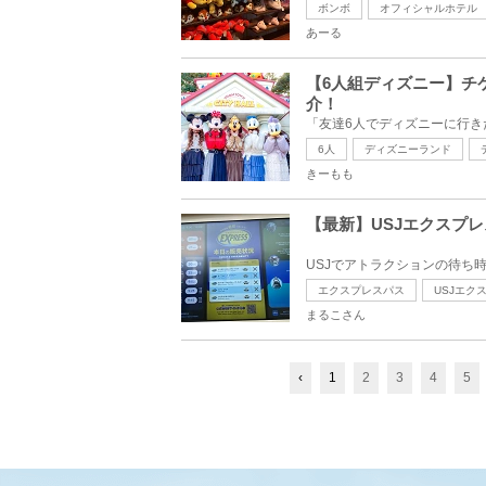
ボンボ
オフィシャルホテル
あーる
【6人組ディズニー】チ
介！
6人
ディズニーランド
きーもも
【最新】USJエクスプ
エクスプレスパス
USJエク
まるこさん
‹
1
2
3
4
5