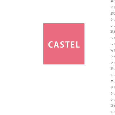
裏
ア
裏
シ
レ
写
シ
レ
写
キ
フ
新
デ
グ
キ
シ
シ
豆
デ