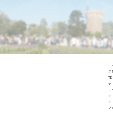
デ
新
TD
デ
チ
デ
デ
ア