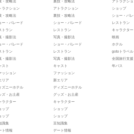
技・攻略法
裏技・攻略法
アトラクショ
トラクション
アトラクション
ショップ
技・攻略法
裏技・攻略法
ショー・パレ
ョー・パレード
ショー・パレード
レストラン
ストラン
レストラン
キャラクター
真・撮影法
写真・撮影法
映画
ョー・パレード
ショー・パレード
ホテル
ストラン
レストラン
gotoトラベル
真・撮影法
写真・撮影法
全国旅行支援
ャスト
キャスト
年パス
ァッション
ファッション
エリア
新エリア
ィズニーホテル
ディズニーホテル
ッズ・お土産
グッズ・お土産
ャラクター
キャラクター
ョップ
ショップ
ョップ
ショップ
知識集
豆知識集
ート情報
デート情報