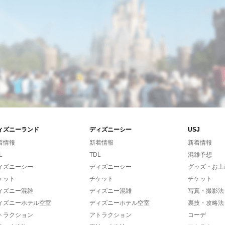
ィズニーランド
ディズニーシー
USJ
着情報
新着情報
新着情報
L
TDL
混雑予想
ィズニーシー
ディズニーシー
グッズ・お土
ケット
チケット
チケット
ィズニー混雑
ディズニー混雑
写真・撮影法
ィズニーホテル空室
ディズニーホテル空室
裏技・攻略法
トラクション
アトラクション
コーデ