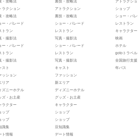
技・攻略法
裏技・攻略法
アトラクショ
トラクション
アトラクション
ショップ
技・攻略法
裏技・攻略法
ショー・パレ
ョー・パレード
ショー・パレード
レストラン
ストラン
レストラン
キャラクター
真・撮影法
写真・撮影法
映画
ョー・パレード
ショー・パレード
ホテル
ストラン
レストラン
gotoトラベル
真・撮影法
写真・撮影法
全国旅行支援
ャスト
キャスト
年パス
ァッション
ファッション
エリア
新エリア
ィズニーホテル
ディズニーホテル
ッズ・お土産
グッズ・お土産
ャラクター
キャラクター
ョップ
ショップ
ョップ
ショップ
知識集
豆知識集
ート情報
デート情報