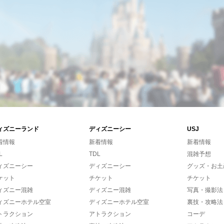
ィズニーランド
ディズニーシー
USJ
着情報
新着情報
新着情報
L
TDL
混雑予想
ィズニーシー
ディズニーシー
グッズ・お土
ケット
チケット
チケット
ィズニー混雑
ディズニー混雑
写真・撮影法
ィズニーホテル空室
ディズニーホテル空室
裏技・攻略法
トラクション
アトラクション
コーデ