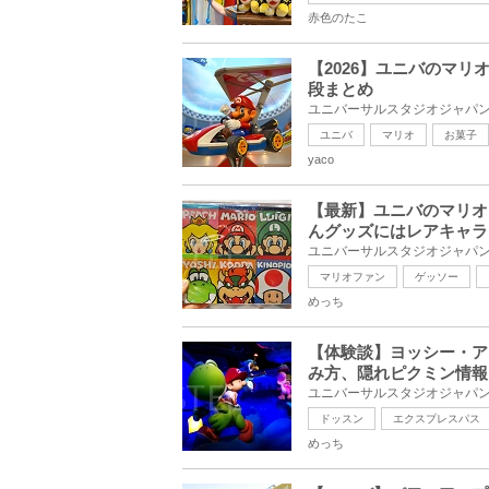
赤色のたこ
【2026】ユニバのマ
段まとめ
ユニバ
マリオ
お菓子
yaco
【最新】ユニバのマリオ
んグッズにはレアキャラ
マリオファン
ゲッソー
めっち
【体験談】ヨッシー・ア
み方、隠れピクミン情報
ドッスン
エクスプレスパス
めっち