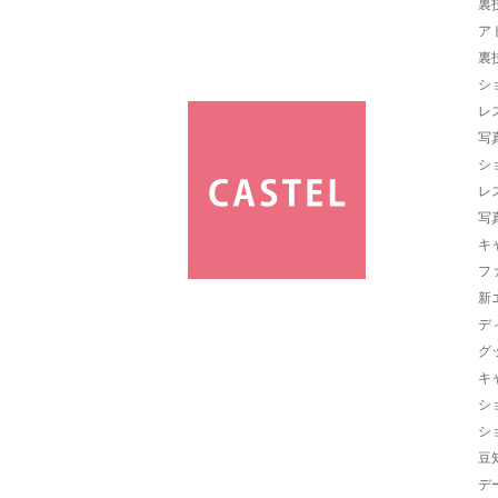
裏
ア
裏
シ
レ
写
シ
レ
写
キ
フ
新
デ
グ
キ
シ
シ
豆
デ