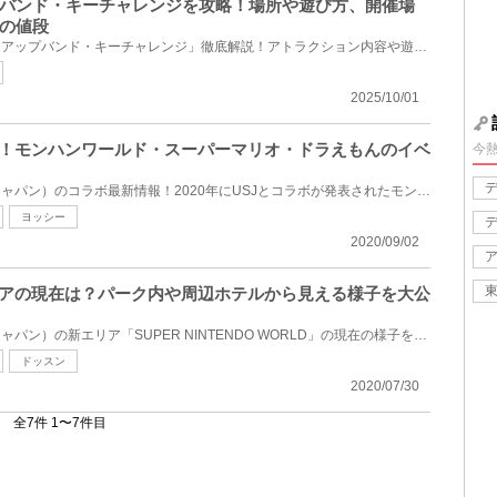
バンド・キーチャレンジを攻略！場所や遊び方、開催場
の値段
USJのアトラクション「パワーアップバンド・キーチャレンジ」徹底解説！アトラクション内容や遊び方、ア...
2025/10/01
報！モンハンワールド・スーパーマリオ・ドラえもんのイベ
今
USJ（ユニバーサルスタジオジャパン）のコラボ最新情報！2020年にUSJとコラボが発表されたモンハンワー...
ヨッシー
2020/09/02
リアの現在は？パーク内や周辺ホテルから見える様子を大公
USJ（ユニバーサルスタジオジャパン）の新エリア「SUPER NINTENDO WORLD」の現在の様子をまとめました。...
ドッスン
2020/07/30
全7件 1〜7件目