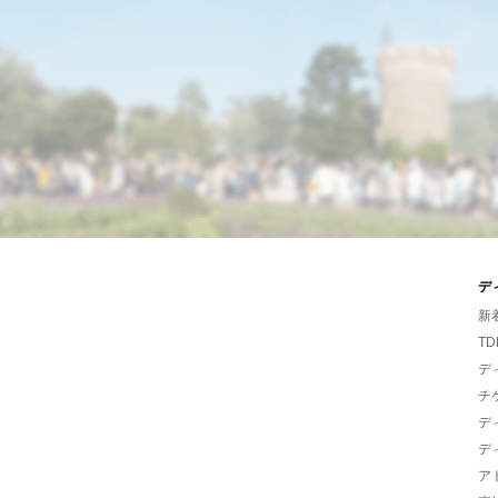
デ
新
TD
デ
チ
デ
デ
ア