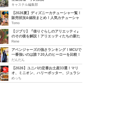
キャステル編集部
【2026夏】ディズニーカチューシャ一覧！
販売状況&値段まとめ！人気カチューシャ
をチェック
Tomo
【ジブリ】『借りぐらしのアリエッティ』
のその後を解説！アリエッティたちの新た
な住処は？翔の病気は治る？
Rene
アベンジャーズの強さランキング！MCUで
一番強いのは誰？20人のヒーローを比較！
だんだん
【2026】ユニバの定番お土産33選！マリ
オ、ミニオン、ハリーポッター、ジュラシ
ックパーク、セサミ、SINGなどのグッズ情
めっち
報