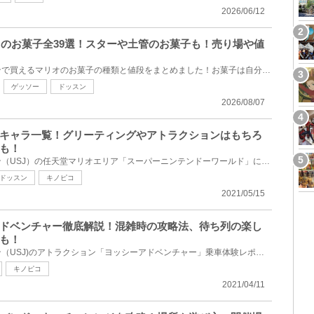
2026/06/12
リオのお菓子全39選！スターや土管のお菓子も！売り場や値
ユニバーサルスタジオジャパンで買えるマリオのお菓子の種類と値段をまとめました！お菓子は自分用にお...
ゲッソー
ドッスン
2026/08/07
キャラ一覧！グリーティングやアトラクションはもちろ
も！
ユニバーサルスタジオジャパン（USJ）の任天堂マリオエリア「スーパーニンテンドーワールド」にいる・グ...
ドッスン
キノピコ
2021/05/15
ドベンチャー徹底解説！混雑時の攻略法、待ち列の楽し
も！
ユニバーサルスタジオジャパン（USJ)のアトラクション「ヨッシーアドベンチャー」乗車体験レポ！待ち時...
キノピコ
2021/04/11