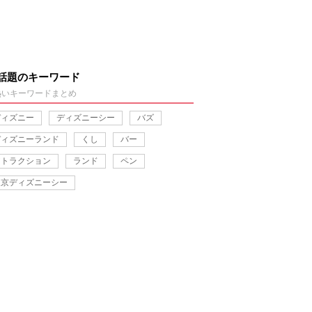
話題のキーワード
熱いキーワードまとめ
ディズニー
ディズニーシー
バズ
ディズニーランド
くし
バー
アトラクション
ランド
ペン
東京ディズニーシー