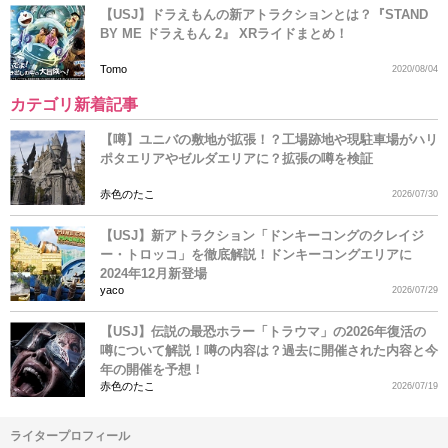
【USJ】ドラえもんの新アトラクションとは？『STAND
BY ME ドラえもん 2』 XRライドまとめ！
Tomo
2020/08/04
カテゴリ新着記事
【噂】ユニバの敷地が拡張！？工場跡地や現駐車場がハリ
ポタエリアやゼルダエリアに？拡張の噂を検証
赤色のたこ
2026/07/30
【USJ】新アトラクション「ドンキーコングのクレイジ
ー・トロッコ」を徹底解説！ドンキーコングエリアに
2024年12月新登場
yaco
2026/07/29
【USJ】伝説の最恐ホラー「トラウマ」の2026年復活の
噂について解説！噂の内容は？過去に開催された内容と今
年の開催を予想！
赤色のたこ
2026/07/19
ライタープロフィール