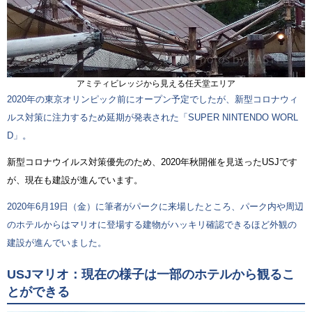
アミティビレッジから見える任天堂エリア
2020年の東京オリンピック前にオープン予定でしたが、新型コロナウィ
ルス対策に注力するため延期が発表された「SUPER NINTENDO WORL
D」。
新型コロナウイルス対策優先のため、2020年秋開催を見送ったUSJです
が、現在も建設が進んでいます。
2020年6月19日（金）に筆者がパークに来場したところ、パーク内や周辺
のホテルからはマリオに登場する建物がハッキリ確認できるほど外観の
建設が進んでいました。
USJマリオ：現在の様子は一部のホテルから観るこ
とができる