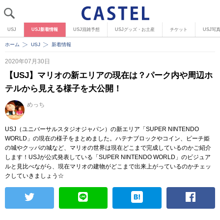
USJ
USJ新着情報
USJ混雑予想
USJグッズ・お土産
チケット
USJ写
ホーム
USJ
新着情報
2020年07月30日
【USJ】マリオの新エリアの現在は？パーク内や周辺ホ
テルから見える様子を大公開！
めっち
USJ（ユニバーサルスタジオジャパン）の新エリア「SUPER NINTENDO
WORLD」の現在の様子をまとめました。ハテナブロックやコイン、ピーチ姫
の城やクッパの城など、マリオの世界は現在どこまで完成しているのかご紹介
します！USJが公式発表している「SUPER NINTENDO WORLD」のビジュア
ルと見比べながら、現在マリオの建物がどこまで出来上がっているのかチェッ
クしていきましょう☆