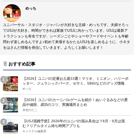
めっち
ユニバーサル・スタジオ・ジャパンが大好きな主婦・めっちです。夫婦そろっ
てUSJが大好き。時間ができれば家族でUSJに向かっています。USJは最新ア
トラクションも有名ですが、シーズンごとやショーやフードやイベントも年齢
問わず楽しめるんですよ♪初めて来場するかたもUSJを楽しめるように、小ネタ
をはさんだ情報を発信していきます。よろしくお願いします！
おすすめ記事
【2026】ユニバの定番お土産33選！マリオ、ミニオン、ハリーポ
ッター、ジュラシックパーク、セサミ、SINGなどのグッズ情報
めっち
【2026】ユニバのカーニバルゲームを紹介！ぬいぐるみなどの景
品や値段、成功のコツ、実施場所まとめ
赤色のたこ
【USJ混雑予想】2026年のユニバの混み具合は？8月・9月は混
む？リアルタイム待ち時間アプリも
キャステル編集部