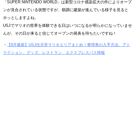
「SUPER NINTENDO WORLD」は新型コロナ感染拡大の件によりオープ
ンが見合されている状態ですが、順調に建築が進んでいる様子を見ると
ホッとしますよね。
USJでマリオの世界を体験できる日はいつになるか明らかになっていませ
んが、その日が来ると信じてオープンの発表を待ちたいですね！
・
【8月最新】USJ任天堂マリオエリアまとめ！整理券の入手方法、アト
ラクション、グッズ、レストラン、エクスプレスパス情報