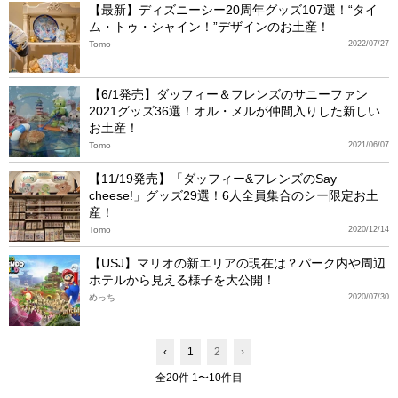
【最新】ディズニーシー20周年グッズ107選！“タイ
ム・トゥ・シャイン！”デザインのお土産！
Tomo
2022/07/27
【6/1発売】ダッフィー＆フレンズのサニーファン
2021グッズ36選！オル・メルが仲間入りした新しい
お土産！
Tomo
2021/06/07
【11/19発売】「ダッフィー&フレンズのSay
cheese!」グッズ29選！6人全員集合のシー限定お土
産！
Tomo
2020/12/14
【USJ】マリオの新エリアの現在は？パーク内や周辺
ホテルから見える様子を大公開！
めっち
2020/07/30
‹
1
2
›
全20件 1〜10件目