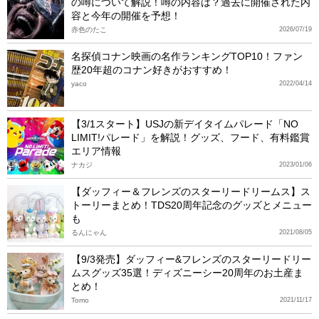
の噂について解説！噂の内容は？過去に開催された内
容と今年の開催を予想！
赤色のたこ
2026/07/19
名探偵コナン映画の名作ランキングTOP10！ファン
歴20年超のコナン好きがおすすめ！
yaco
2022/04/14
【3/1スタート】USJの新デイタイムパレード「NO
LIMIT!パレード」を解説！グッズ、フード、有料鑑賞
エリア情報
ナカジ
2023/01/06
【ダッフィー＆フレンズのスターリードリームス】ス
トーリーまとめ！TDS20周年記念のグッズとメニュー
も
るんにゃん
2021/08/05
【9/3発売】ダッフィー&フレンズのスターリードリー
ムスグッズ35選！ディズニーシー20周年のお土産ま
とめ！
Tomo
2021/11/17