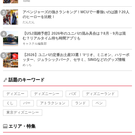
Tomo
アベンジャーズの強さランキング！MCUで一番強いのは誰？20人
のヒーローを比較！
だんだん
【USJ混雑予想】2026年のユニバの混み具合は？8月・9月は混
む？リアルタイム待ち時間アプリも
キャステル編集部
【2026】ユニバの定番お土産33選！マリオ、ミニオン、ハリーポ
ッター、ジュラシックパーク、セサミ、SINGなどのグッズ情報
めっち
話題のキーワード
ディズニー
ディズニーシー
バズ
ディズニーランド
くし
バー
アトラクション
ランド
ペン
東京ディズニーシー
エリア・特集