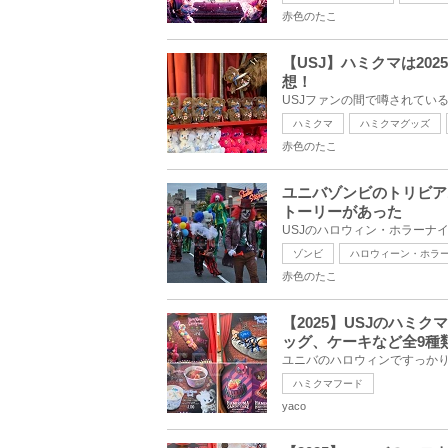
赤色のたこ
【USJ】ハミクマは2
想！
ハミクマ
ハミクマグッズ
赤色のたこ
ユニバゾンビのトリビア
トーリーがあった
ゾンビ
ハロウィーン・ホラ
赤色のたこ
【2025】USJのハ
ッグ、ケーキなど全9種
ハミクマフード
yaco