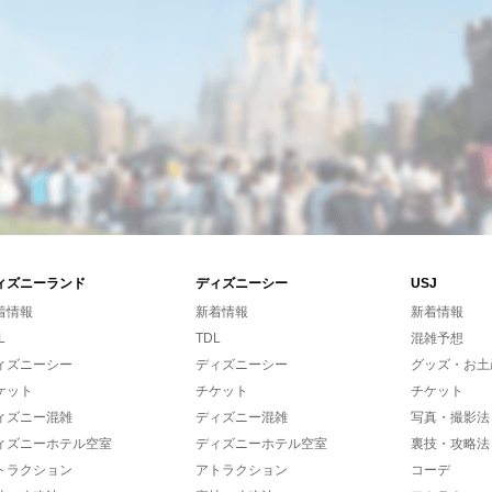
ィズニーランド
ディズニーシー
USJ
着情報
新着情報
新着情報
L
TDL
混雑予想
ィズニーシー
ディズニーシー
グッズ・お土
ケット
チケット
チケット
ィズニー混雑
ディズニー混雑
写真・撮影法
ィズニーホテル空室
ディズニーホテル空室
裏技・攻略法
トラクション
アトラクション
コーデ