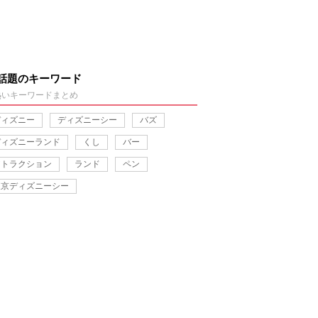
話題のキーワード
熱いキーワードまとめ
ディズニー
ディズニーシー
バズ
ディズニーランド
くし
バー
アトラクション
ランド
ペン
東京ディズニーシー