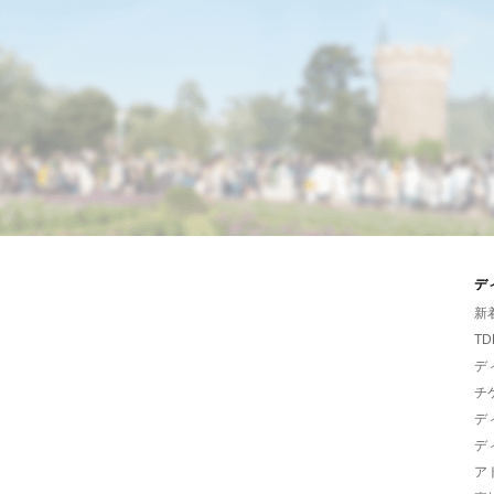
デ
新
TD
デ
チ
デ
デ
ア