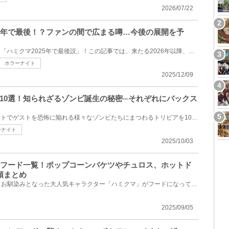
2026/07/22
025年で最後！？ファンの間で広まる噂…今後の展開を予
USJファンの間で噂されている「ハミクマ2025年で最後説」！この記事では、来たる2026年以降、ハミクマは...
ホラーナイト
2025/12/09
10選！知られざるゾンビ誕生の秘密─それぞれにバックス
USJのハロウィン・ホラーナイトでゲストを恐怖に陥れる様々なゾンビたちにまつわるトリビアを10個紹介！...
ーナイト
2025/10/03
ミクマフード一覧！ポップコーンバケツやチュロス、ホットド
類まとめ
ユニバのハロウィンですっかりお馴染みとなった大人気キャラクター「ハミクマ」がフードになって登場！...
2025/09/05