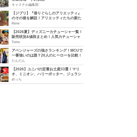
キャステル編集部
【ジブリ】『借りぐらしのアリエッティ』
のその後を解説！アリエッティたちの新た
な住処は？翔の病気は治る？
Rene
【2026夏】ディズニーカチューシャ一覧！
販売状況&値段まとめ！人気カチューシャ
をチェック
Tomo
アベンジャーズの強さランキング！MCUで
一番強いのは誰？20人のヒーローを比較！
だんだん
【2026】ユニバの定番お土産33選！マリ
オ、ミニオン、ハリーポッター、ジュラシ
ックパーク、セサミ、SINGなどのグッズ情
めっち
報