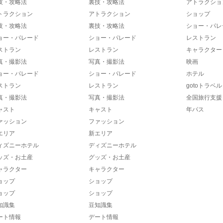
技・攻略法
裏技・攻略法
アトラクショ
トラクション
アトラクション
ショップ
技・攻略法
裏技・攻略法
ショー・パレ
ョー・パレード
ショー・パレード
レストラン
ストラン
レストラン
キャラクター
真・撮影法
写真・撮影法
映画
ョー・パレード
ショー・パレード
ホテル
ストラン
レストラン
gotoトラベル
真・撮影法
写真・撮影法
全国旅行支援
ャスト
キャスト
年パス
ァッション
ファッション
エリア
新エリア
ィズニーホテル
ディズニーホテル
ッズ・お土産
グッズ・お土産
ャラクター
キャラクター
ョップ
ショップ
ョップ
ショップ
知識集
豆知識集
ート情報
デート情報