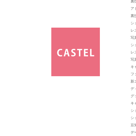
裏
ア
裏
シ
レ
写
シ
レ
写
キ
フ
新
デ
グ
キ
シ
シ
豆
デ