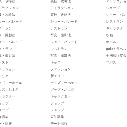
技・攻略法
裏技・攻略法
アトラクショ
トラクション
アトラクション
ショップ
技・攻略法
裏技・攻略法
ショー・パレ
ョー・パレード
ショー・パレード
レストラン
ストラン
レストラン
キャラクター
真・撮影法
写真・撮影法
映画
ョー・パレード
ショー・パレード
ホテル
ストラン
レストラン
gotoトラベル
真・撮影法
写真・撮影法
全国旅行支援
ャスト
キャスト
年パス
ァッション
ファッション
エリア
新エリア
ィズニーホテル
ディズニーホテル
ッズ・お土産
グッズ・お土産
ャラクター
キャラクター
ョップ
ショップ
ョップ
ショップ
知識集
豆知識集
ート情報
デート情報