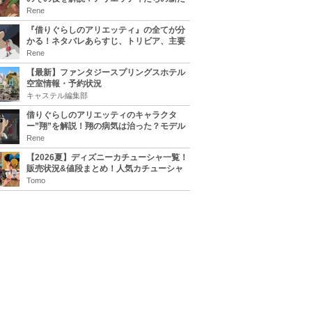
な住処は？翔の病気は治る？
Rene
『借りぐらしのアリエッティ』の全てが分
かる！ネタバレあらすじ、トリビア、主要
キャラまとめ！
Rene
【最新】ファンタジースプリングスホテル
空室情報・予約状況
キャステル編集部
借りぐらしのアリエッティのキャラクタ
ー”翔”を解説！翔の病気は治った？モデル
は誰？
Rene
【2026夏】ディズニーカチューシャ一覧！
販売状況&値段まとめ！人気カチューシャ
をチェック
Tomo