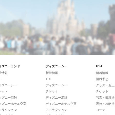
ィズニーランド
ディズニーシー
USJ
着情報
新着情報
新着情報
L
TDL
混雑予想
ィズニーシー
ディズニーシー
グッズ・お土
ケット
チケット
チケット
ィズニー混雑
ディズニー混雑
写真・撮影法
ィズニーホテル空室
ディズニーホテル空室
裏技・攻略法
トラクション
アトラクション
コーデ