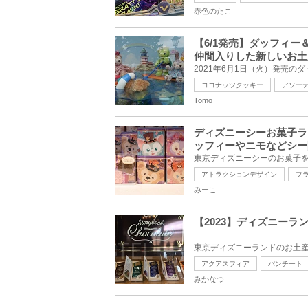
赤色のたこ
【6/1発売】ダッフィー
仲間入りした新しいお土
ココナッツクッキー
アソー
Tomo
ディズニーシーお菓子ラ
ッフィーやニモなどシー
アトラクションデザイン
フ
みーこ
【2023】ディズニー
アクアスフィア
パンチート
みかなつ