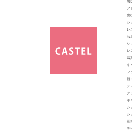
裏
ア
裏
シ
レ
写
シ
レ
写
キ
フ
新
デ
グ
キ
シ
シ
豆
デ