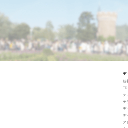
デ
新
TD
デ
チ
デ
デ
ア