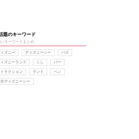
話題のキーワード
熱いキーワードまとめ
ディズニー
ディズニーシー
バズ
ディズニーランド
くし
バー
アトラクション
ランド
ペン
東京ディズニーシー