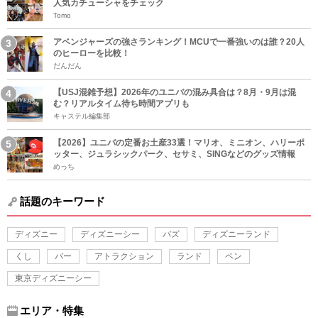
人気カチューシャをチェック
Tomo
アベンジャーズの強さランキング！MCUで一番強いのは誰？20人
のヒーローを比較！
だんだん
【USJ混雑予想】2026年のユニバの混み具合は？8月・9月は混
む？リアルタイム待ち時間アプリも
キャステル編集部
【2026】ユニバの定番お土産33選！マリオ、ミニオン、ハリーポ
ッター、ジュラシックパーク、セサミ、SINGなどのグッズ情報
めっち
話題のキーワード
ディズニー
ディズニーシー
バズ
ディズニーランド
くし
バー
アトラクション
ランド
ペン
東京ディズニーシー
エリア・特集