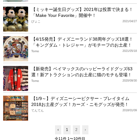
【ミッキー誕生日グッズ】2021年は投票で決まる！
「Make Your Favorite」開催中！
ぴょこ
2021/04/27
【4/15発売】ディズニーランド38周年グッズ18選！
「キングダム・トレジャー」がモチーフのお土産！
Tomo
2021/05/18
【新発売】ベイマックスのハッピーライドグッズ63
選！新アトラクションのお土産に猫のモチも登場！
Tomo
2020/09/30
【1/9～】ディズニーシーピクサー・プレイタイム
2018お土産グッズ！カーズ・ニモグッズが発売！
てんてん
2018/01/09
‹
1
2
›
全11件 1〜10件目