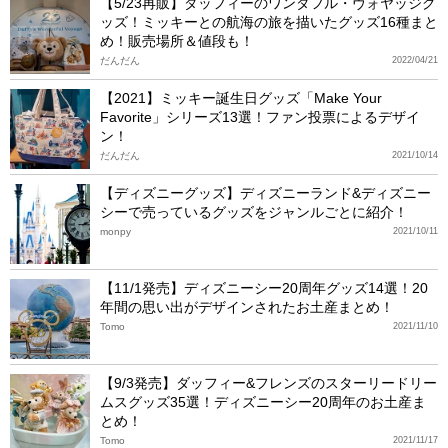
【5/23再販】ダッフィーのワンダフル・ヴォヤッジグ
ッズ！ミッキーとの航海の旅を描いたグッズ16種まと
め！販売場所＆値段も！
だんだん
2022/04/21
【2021】ミッキー誕生日グッズ「Make Your
Favorite」シリーズ13選！ファン投票によるデザイ
ン！
だんだん
2021/10/14
【ディズニーグッズ】ディズニーランド&ディズニー
シーで売っているグッズをジャンルごとに紹介！
monpy
2021/10/11
【11/1発売】ディズニーシー20周年グッズ14選！20
年間の思い出がデザインされたお土産まとめ！
Tomo
2021/11/10
【9/3発売】ダッフィー&フレンズのスターリードリー
ムスグッズ35選！ディズニーシー20周年のお土産ま
とめ！
Tomo
2021/11/17