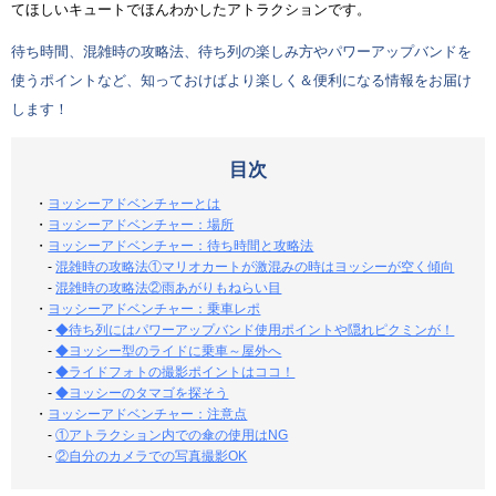
てほしいキュートでほんわかしたアトラクションです。
待ち時間、混雑時の攻略法、待ち列の楽しみ方やパワーアップバンドを
使うポイントなど、知っておけばより楽しく＆便利になる情報をお届け
します！
目次
・
ヨッシーアドベンチャーとは
・
ヨッシーアドベンチャー：場所
・
ヨッシーアドベンチャー：待ち時間と攻略法
-
混雑時の攻略法①マリオカートが激混みの時はヨッシーが空く傾向
-
混雑時の攻略法②雨あがりもねらい目
・
ヨッシーアドベンチャー：乗車レポ
-
◆待ち列にはパワーアップバンド使用ポイントや隠れピクミンが！
-
◆ヨッシー型のライドに乗車～屋外へ
-
◆ライドフォトの撮影ポイントはココ！
-
◆ヨッシーのタマゴを探そう
・
ヨッシーアドベンチャー：注意点
-
①アトラクション内での傘の使用はNG
-
②自分のカメラでの写真撮影OK