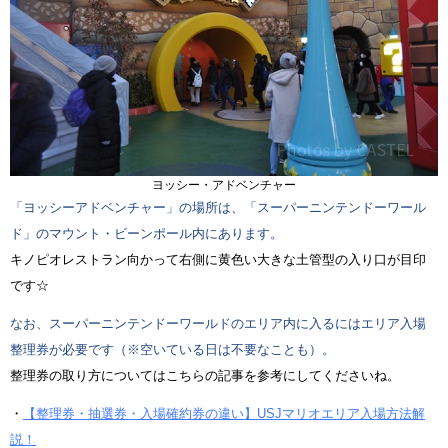
ヨッシー・アドベンチャー
「ヨッシーアドベンチャー」の場所は、「スーパーニンテンドーワール
ド」のマウント・ビーンポール内にあります。
キノピオレストラン向かって右側に黄色い大きな土管型の入り口が目印
です☆
なお、スーパーニンテンドーワールドのエリア内に入るにはエリア入場
整理券が必要です（※空いている日は不要なことも）。
整理券の取り方についてはこちらの記事を参考にしてくださいね。
・
【整理券・抽選券・入場確約券の違い】USJマリオエリア入場方法解
説！