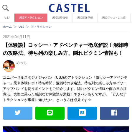
USJ
USJアトラクション
USJ新着情報
USJ混雑予想
USJグッズ・お土産
ホーム
USJ
アトラクション
2021年04月11日
【体験談】ヨッシー・アドベンチャー徹底解説！混雑時
の攻略法、待ち列の楽しみ方、隠れピクミン情報も！
めっち
ユニバーサルスタジオジャパン（USJ)のアトラクション「ヨッシーアドベンチ
ャー」乗車体験レポ！待ち時間、混雑時の攻略法、待ち列の楽しみ方やパワー
アップバンドを使うポイントをご紹介します。隠れピクミン情報や雨の日の注
意点、実際に乗った感想など体験談が満載！ネタバレありですが、「どんなア
トラクションか事前に知りたい」という方は必見です☆