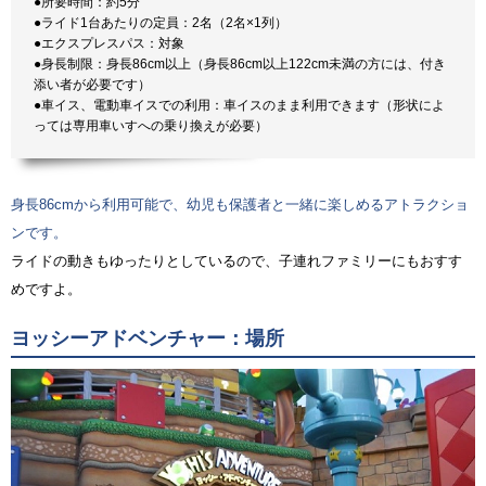
●所要時間：約5分
●ライド1台あたりの定員：2名（2名×1列）
●エクスプレスパス：対象
●身長制限：身長86cm以上（身長86cm以上122cm未満の方には、付き
添い者が必要です）
●車イス、電動車イスでの利用：車イスのまま利用できます（形状によ
っては専用車いすへの乗り換えが必要）
身長86cmから利用可能で、幼児も保護者と一緒に楽しめるアトラクショ
ンです。
ライドの動きもゆったりとしているので、子連れファミリーにもおすす
めですよ。
ヨッシーアドベンチャー：場所