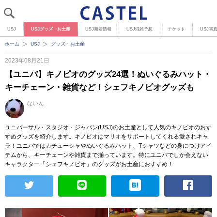
USJ
USJグッズ・お土産
USJ新着情報
USJ混雑予想
チケット
USJ写
ホーム
USJ
グッズ・お土産
2023年08月21日
【ユニバ】キノピオのグッズ24選！ぬいぐるみハット・
キーチェーン・雑貨など！シェフキノピオグッズも
ないん
ユニバーサル・スタジオ・ジャパン(USJ)のお土産として人気のキノピオのおす
すめグッズを紹介します。キノピオはマリオをサポートしてくれる愛されキャ
ラ！ユニバではカチューシャやぬいぐるみハット、Tシャツなどの身につけアイ
テムから、キーチェーンや雑貨まで揃っています。特にユニバでしか会えない
キャラクター「シェフキノピオ」のグッズがお土産におすすめ！