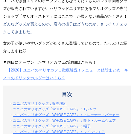
ユニバでは新エリアのオープンにともなってたくさんのマリオ関連グッ
ズが販売されていますが、ハリウッドエリアにあるマリオグッズの専門
ショップ「マリオ・ストア」にはここでしか買えない商品がたくさん！
どんなグッズが買えるのか、店内の様子はどうなのか、さっそくチェッ
クしてきました。
女の子が使いやすいグッズがたくさん登場していたので、たっぷりご紹
介しますね♡
▼同日にオープンしたマリオカフェの詳細はこちら！
・
【2026】ユニバのマリオカフェ徹底解説！メニューと値段まとめ！キ
ノコのドリンクホルダーはいくら？
目次
・
ユニバのマリオグッズ：販売場所
・
ユニバのマリオグッズ「WHOSE CAP?」：Tシャツ
・
ユニバのマリオグッズ「WHOSE CAP?」：トレーナー・パーカー
・
ユニバのマリオグッズ「WHOSE CAP?」：靴下・ルームウエア
・
ユニバのマリオグッズ「WHOSE CAP?」：帽子
・
ユニバのマリオグッズ「WHOSE CAP?」：レインウエア