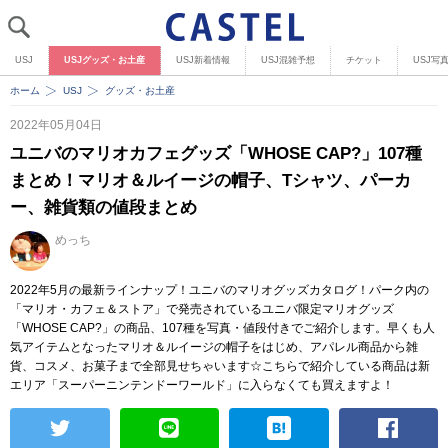
USJ
USJグッズ・お土産
USJ新着情報
USJ混雑予想
チケット
USJ写
ホーム
USJ
グッズ・お土産
2022年05月04日
ユニバのマリオカフェグッズ「WHOSE CAP?」107種
まとめ！マリオ＆ルイージの帽子、Tシャツ、パーカ
ー、雑貨類の値段まとめ
めっち
2022年5月の最新ラインナップ！ユニバのマリオグッズカタログ！パーク内の
「マリオ・カフェ＆ストア」で発売されているユニバ限定マリオグッズ
「WHOSE CAP?」の商品、107種を写真・値段付きでご紹介します。早くも人
気アイテムとなったマリオ＆ルイージの帽子をはじめ、アパレル商品から雑
貨、コスメ、お菓子まで全部見せちゃいます☆こちらで紹介している商品は新
エリア「スーパーニンテンドーワールド」に入らなくても買えますよ！