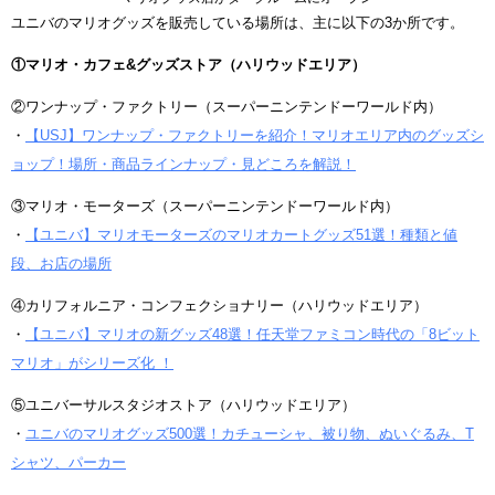
ユニバのマリオグッズを販売している場所は、主に以下の3か所です。
①マリオ・カフェ&グッズストア（ハリウッドエリア）
②ワンナップ・ファクトリー（スーパーニンテンドーワールド内）
・
【USJ】ワンナップ・ファクトリーを紹介！マリオエリア内のグッズシ
ョップ！場所・商品ラインナップ・見どころを解説！
③マリオ・モーターズ（スーパーニンテンドーワールド内）
・
【ユニバ】マリオモーターズのマリオカートグッズ51選！種類と値
段、お店の場所
④カリフォルニア・コンフェクショナリー（ハリウッドエリア）
・
【ユニバ】マリオの新グッズ48選！任天堂ファミコン時代の「8ビット
マリオ」がシリーズ化 ！
⑤ユニバーサルスタジオストア（ハリウッドエリア）
・
ユニバのマリオグッズ500選！カチューシャ、被り物、ぬいぐるみ、T
シャツ、パーカー