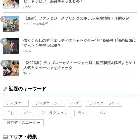
じ、トリビア、主要キャラまとめ！
Rene
【最新】ファンタジースプリングスホテル 空室情報・予約状況
キャステル編集部
借りぐらしのアリエッティのキャラクター”翔”を解説！翔の病気は
治った？モデルは誰？
Rene
【2026夏】ディズニーカチューシャ一覧！販売状況&値段まとめ！
人気カチューシャをチェック
Tomo
話題のキーワード
ディズニー
ディズニーシー
バズ
ディズニーランド
くし
バー
アトラクション
ランド
ペン
東京ディズニーシー
エリア・特集