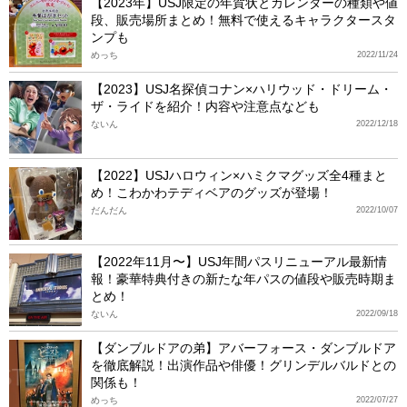
【2023年】USJ限定の年賀状とカレンダーの種類や値
段、販売場所まとめ！無料で使えるキャラクタースタ
ンプも
めっち
2022/11/24
【2023】USJ名探偵コナン×ハリウッド・ドリーム・
ザ・ライドを紹介！内容や注意点なども
ないん
2022/12/18
【2022】USJハロウィン×ハミクマグッズ全4種まと
め！こわかわテディベアのグッズが登場！
だんだん
2022/10/07
【2022年11月〜】USJ年間パスリニューアル最新情
報！豪華特典付きの新たな年パスの値段や販売時期ま
とめ！
ないん
2022/09/18
【ダンブルドアの弟】アバーフォース・ダンブルドア
を徹底解説！出演作品や俳優！グリンデルバルドとの
関係も！
めっち
2022/07/27