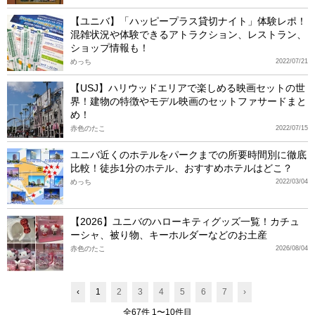
【ユニバ】「ハッピープラス貸切ナイト」体験レポ！
混雑状況や体験できるアトラクション、レストラン、
ショップ情報も！
めっち
2022/07/21
【USJ】ハリウッドエリアで楽しめる映画セットの世
界！建物の特徴やモデル映画のセットファサードまと
め！
赤色のたこ
2022/07/15
ユニバ近くのホテルをパークまでの所要時間別に徹底
比較！徒歩1分のホテル、おすすめホテルはどこ？
めっち
2022/03/04
【2026】ユニバのハローキティグッズ一覧！カチュ
ーシャ、被り物、キーホルダーなどのお土産
赤色のたこ
2026/08/04
‹
1
2
3
4
5
6
7
›
全67件 1〜10件目