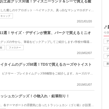
お土産グッズ30選！ディズニーランド＆シーで買える癒
映画『ベイマックス』から誕生した癒しのケアロボット・ベイマックス。真っ白なマシュマロボディーがか...
ンキャップ
2021/01/20
箱11選！サイズ・デザインが豊富、パークで買えるミニオ
今
USJで買えるかわいいミニオングッズの中から、筆箱をピックアップしてご紹介します♪学校や職場でも使い...
箱
ファスナー
2019/02/07
レイタイムのグッズ68選！TDSで買えるカーズやトイスト
2019年1月7日（月）に発売の、ピクサー・プレイタイムグッズ68種類をご紹介します。カーズのマックィー...
2019/01/07
トラッシュカングッズ！小物入れ・鉛筆削り！
東京ディズニーリゾート内には、各テーマポートの雰囲気に合ったトラッシュカン（ゴミ箱）が設置されて...