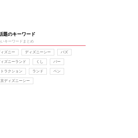
話題のキーワード
熱いキーワードまとめ
ディズニー
ディズニーシー
バズ
ディズニーランド
くし
バー
アトラクション
ランド
ペン
東京ディズニーシー