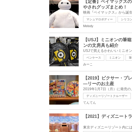
【定番】ベイマックスの
やされグッズまとめ！
マシュマロボディー
シリコ
Melody
【USJ】ミニオンの筆
ンの文房具も紹介
ペンケース
ミニオン
筆
みーこ
【2019】ピクサー・プ
―リーのお土産
ディズニーリゾートクルーザー
てんてん
【2021】ディズニー