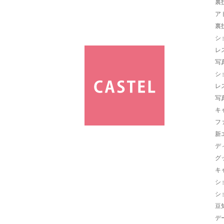
裏
ア
裏
シ
レ
写
シ
レ
写
キ
フ
新
デ
グ
キ
シ
シ
豆
デ