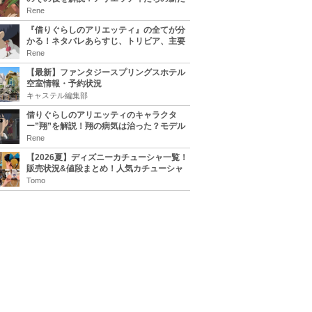
な住処は？翔の病気は治る？
Rene
『借りぐらしのアリエッティ』の全てが分
かる！ネタバレあらすじ、トリビア、主要
キャラまとめ！
Rene
【最新】ファンタジースプリングスホテル
空室情報・予約状況
キャステル編集部
借りぐらしのアリエッティのキャラクタ
ー”翔”を解説！翔の病気は治った？モデル
は誰？
Rene
【2026夏】ディズニーカチューシャ一覧！
販売状況&値段まとめ！人気カチューシャ
をチェック
Tomo