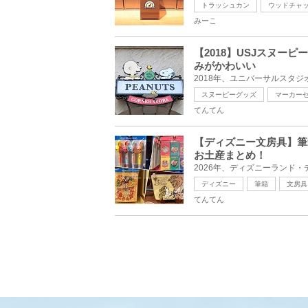
トラッシュカン
ウッドチャ
みーこ
【2018】USJスヌー
みがかわいい
スヌーピーグッズ
マーカー
てんてん
【ディズニー文房具】筆
お土産まとめ！
ディズニー
筆箱
文房具
てんてん