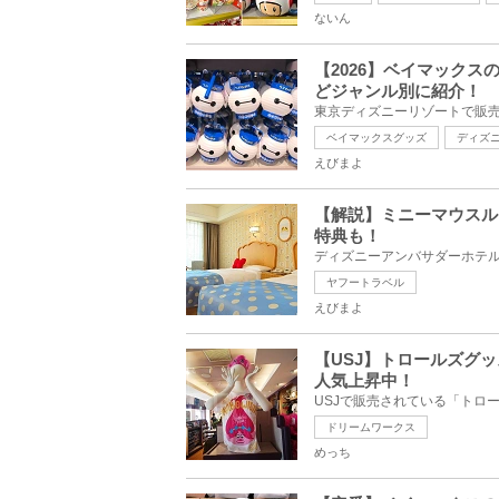
ないん
【2026】ベイマック
どジャンル別に紹介！
ベイマックスグッズ
ディズ
えびまよ
【解説】ミニーマウスル
特典も！
ヤフートラベル
えびまよ
【USJ】トロールズグ
人気上昇中！
ドリームワークス
めっち