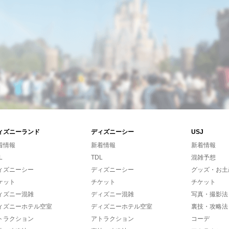
ィズニーランド
ディズニーシー
USJ
着情報
新着情報
新着情報
L
TDL
混雑予想
ィズニーシー
ディズニーシー
グッズ・お土
ケット
チケット
チケット
ィズニー混雑
ディズニー混雑
写真・撮影法
ィズニーホテル空室
ディズニーホテル空室
裏技・攻略法
トラクション
アトラクション
コーデ