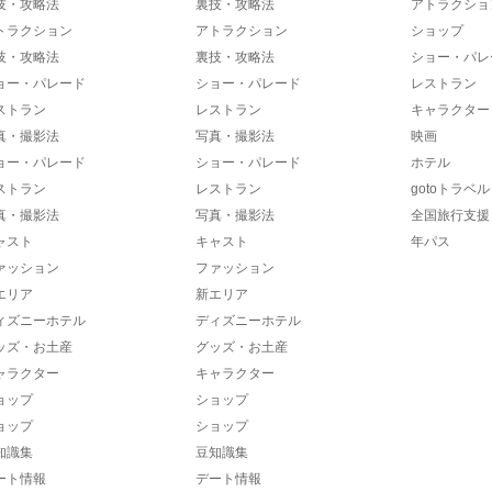
技・攻略法
裏技・攻略法
アトラクショ
トラクション
アトラクション
ショップ
技・攻略法
裏技・攻略法
ショー・パレ
ョー・パレード
ショー・パレード
レストラン
ストラン
レストラン
キャラクター
真・撮影法
写真・撮影法
映画
ョー・パレード
ショー・パレード
ホテル
ストラン
レストラン
gotoトラベル
真・撮影法
写真・撮影法
全国旅行支援
ャスト
キャスト
年パス
ァッション
ファッション
エリア
新エリア
ィズニーホテル
ディズニーホテル
ッズ・お土産
グッズ・お土産
ャラクター
キャラクター
ョップ
ショップ
ョップ
ショップ
知識集
豆知識集
ート情報
デート情報