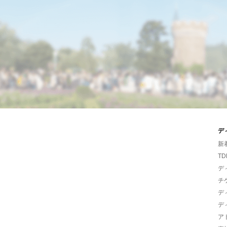
デ
新
TD
デ
チ
デ
デ
ア