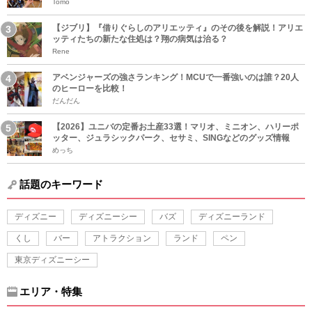
Tomo
【ジブリ】『借りぐらしのアリエッティ』のその後を解説！アリエ
ッティたちの新たな住処は？翔の病気は治る？
Rene
アベンジャーズの強さランキング！MCUで一番強いのは誰？20人
のヒーローを比較！
だんだん
【2026】ユニバの定番お土産33選！マリオ、ミニオン、ハリーポ
ッター、ジュラシックパーク、セサミ、SINGなどのグッズ情報
めっち
話題のキーワード
ディズニー
ディズニーシー
バズ
ディズニーランド
くし
バー
アトラクション
ランド
ペン
東京ディズニーシー
エリア・特集