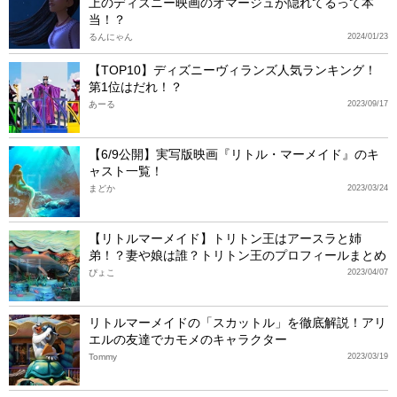
上のディズニー映画のオマージュが隠れてるって本
当！？
るんにゃん
2024/01/23
【TOP10】ディズニーヴィランズ人気ランキング！
第1位はだれ！？
あーる
2023/09/17
【6/9公開】実写版映画『リトル・マーメイド』のキ
ャスト一覧！
まどか
2023/03/24
【リトルマーメイド】トリトン王はアースラと姉
弟！？妻や娘は誰？トリトン王のプロフィールまとめ
ぴょこ
2023/04/07
リトルマーメイドの「スカットル」を徹底解説！アリ
エルの友達でカモメのキャラクター
Tommy
2023/03/19