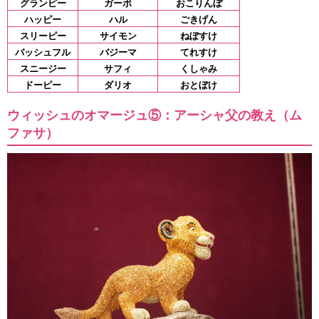
グランピー
ガーボ
おこりんぼ
ハッピー
ハル
ごきげん
スリーピー
サイモン
ねぼすけ
バッシュフル
バジーマ
てれすけ
スニージー
サフィ
くしゃみ
ドーピー
ダリオ
おとぼけ
ウィッシュのオマージュ⑤：アーシャ父の教え（ム
ファサ）