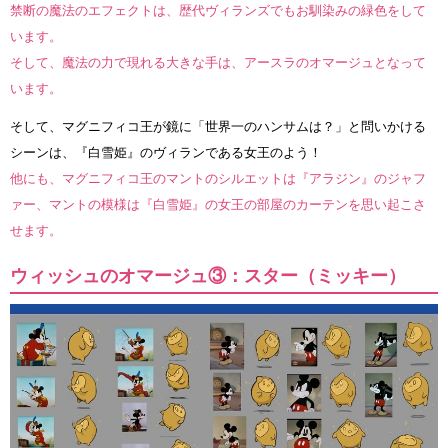
禁断の魔法のエフェクトは、歴代ヴィランズでもお馴染みの緑色をして
います。
そして、魔法の力で現れる大きな手は、アースラのオマージュとなって
います。
そして、マグニフィコ王が鏡に「世界一のハンサムは？」と問いかける
シーンは、『白雪姫』のヴィランである女王のよう！
他にも、マグニフィコ王のマントのシルエットは『アラジン』のジャフ
ァー、マントの模様は『白雪姫』の女王の部屋のカーテンを思い起こさ
せます。
ウィッシュのオマージュ③：スター（ミッキー）