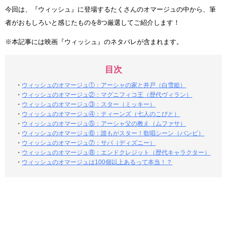
今回は、『ウィッシュ』に登場するたくさんのオマージュの中から、筆
者がおもしろいと感じたものを8つ厳選してご紹介します！
※本記事には映画『ウィッシュ』のネタバレが含まれます。
目次
・
ウィッシュのオマージュ①：アーシャの家と井戸（白雪姫）
・
ウィッシュのオマージュ②：マグニフィコ王（歴代ヴィラン）
・
ウィッシュのオマージュ③：スター（ミッキー）
・
ウィッシュのオマージュ④：ティーンズ（七人のこびと）
・
ウィッシュのオマージュ⑤：アーシャ父の教え（ムファサ）
・
ウィッシュのオマージュ⑥：誰もがスター！歌唱シーン（バンビ）
・
ウィッシュのオマージュ⑦：サバ（ディズニー）
・
ウィッシュのオマージュ⑧：エンドクレジット（歴代キャラクター）
・
ウィッシュのオマージュは100個以上あるって本当！？