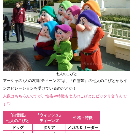
七人のこびと
アーシャの7人の友達”ティーンズ”は、『白雪姫』の七人のこびとからイ
ンスピレーションを受けているのだとか！
人数はもちろんですが、性格や特徴も七人のこびとにピッタリ合うんで
す♡
『白雪姫』
『ウィッシュ』
性格・特徴
七人のこびと
ティーンズ
ドッグ
ダリア
メガネ＆リーダー