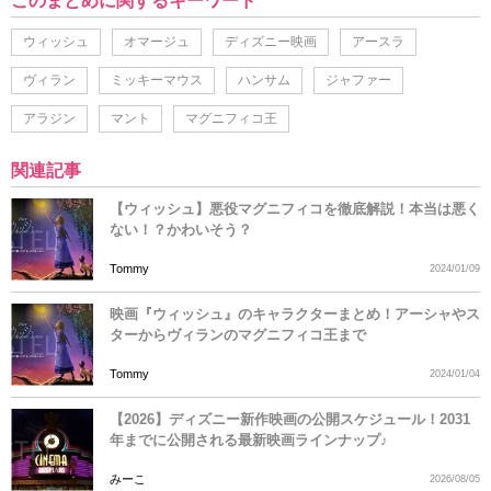
このまとめに関するキーワード
ウィッシュ
オマージュ
ディズニー映画
アースラ
ヴィラン
ミッキーマウス
ハンサム
ジャファー
アラジン
マント
マグニフィコ王
関連記事
【ウィッシュ】悪役マグニフィコを徹底解説！本当は悪く
ない！？かわいそう？
Tommy
2024/01/09
映画『ウィッシュ』のキャラクターまとめ！アーシャやス
ターからヴィランのマグニフィコ王まで
Tommy
2024/01/04
【2026】ディズニー新作映画の公開スケジュール！2031
年までに公開される最新映画ラインナップ♪
みーこ
2026/08/05