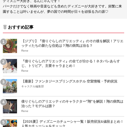
ディズニー大好き、るんにゃんです！
パークだけでなく映画や音楽なども含めたディズニーが大好きです。頻繁に来
園することは叶いませんが、夢の国での時間が日々を頑張る力の源♡
おすすめ記事
【ジブリ】『借りぐらしのアリエッティ』のその後を解説！アリエ
ッティたちの新たな住処は？翔の病気は治る？
Rene
『借りぐらしのアリエッティ』の全てが分かる！ネタバレあらす
じ、トリビア、主要キャラまとめ！
Rene
【最新】ファンタジースプリングスホテル 空室情報・予約状況
キャステル編集部
借りぐらしのアリエッティのキャラクター”翔”を解説！翔の病気は
治った？モデルは誰？
Rene
【2026夏】ディズニーカチューシャ一覧！販売状況&値段まとめ！
人気カチューシャをチェック