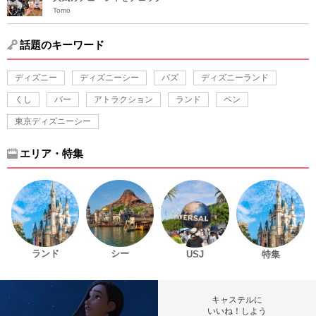
Tomo
話題のキーワード
ディズニー
ディズニーシー
バズ
ディズニーランド
くし
バー
アトラクション
ランド
ペン
東京ディズニーシー
エリア・特集
ランド
シー
USJ
特集
キャステルに
いいね！しよう