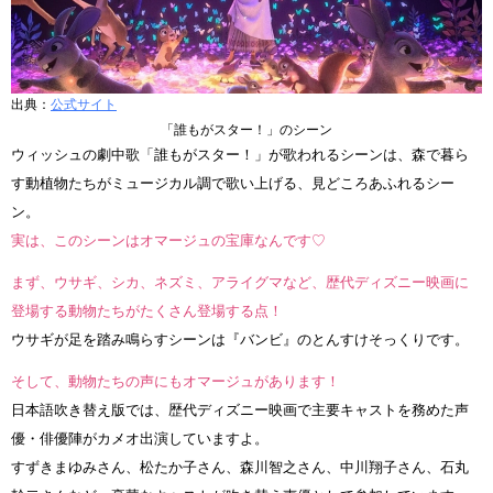
出典：
公式サイト
「誰もがスター！」のシーン
ウィッシュの劇中歌「誰もがスター！」が歌われるシーンは、森で暮ら
す動植物たちがミュージカル調で歌い上げる、見どころあふれるシー
ン。
実は、このシーンはオマージュの宝庫なんです♡
まず、ウサギ、シカ、ネズミ、アライグマなど、歴代ディズニー映画に
登場する動物たちがたくさん登場する点！
ウサギが足を踏み鳴らすシーンは『バンビ』のとんすけそっくりです。
そして、動物たちの声にもオマージュがあります！
日本語吹き替え版では、歴代ディズニー映画で主要キャストを務めた声
優・俳優陣がカメオ出演していますよ。
すずきまゆみさん、松たか子さん、森川智之さん、中川翔子さん、石丸