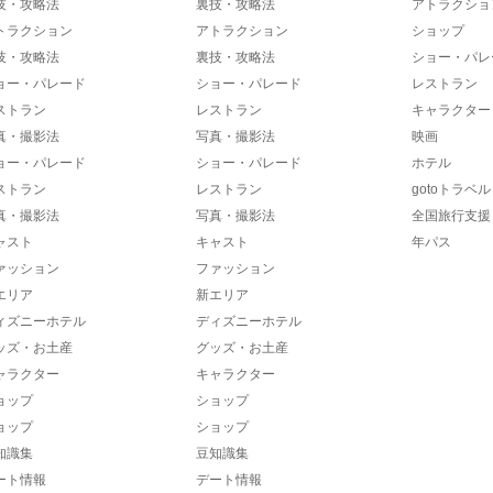
技・攻略法
裏技・攻略法
アトラクショ
トラクション
アトラクション
ショップ
技・攻略法
裏技・攻略法
ショー・パレ
ョー・パレード
ショー・パレード
レストラン
ストラン
レストラン
キャラクター
真・撮影法
写真・撮影法
映画
ョー・パレード
ショー・パレード
ホテル
ストラン
レストラン
gotoトラベル
真・撮影法
写真・撮影法
全国旅行支援
ャスト
キャスト
年パス
ァッション
ファッション
エリア
新エリア
ィズニーホテル
ディズニーホテル
ッズ・お土産
グッズ・お土産
ャラクター
キャラクター
ョップ
ショップ
ョップ
ショップ
知識集
豆知識集
ート情報
デート情報