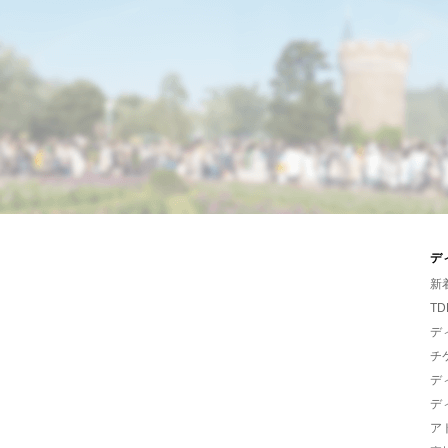
デ
新
TD
デ
チ
デ
デ
ア