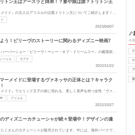
リトン王はアースラと姉弟！？妻や娘は誰？トリトン王
ディズニー映画『リトル・マーメイド』の主人公アリエルの父親トリトン王についてご紹介します！屈強な...
イド
2023/04/07
よう！ビリーヴのストーリーに関わるディズニー映画7
今
ディズニーシーの新しいナイトハーバーショー「ビリーヴ！〜シー・オブ・ドリームス〜」の鑑賞前に見て...
ンツェル
モアナ
2022/11/22
マーメイドに登場するヴァネッサの正体とは？キャラク
！
ディズニー映画『リトル・マーメイド』でエリック王子の前に現れる、美しく美声を持つ女性「ヴァネッサ...
声
アリエル
2022/10/27
来のディズニーカチューシャが続々登場中！デザインの違
東京ディズニーリゾートでは、たくさんのカチューシャが販売されています。中には、海外パークで先に販...