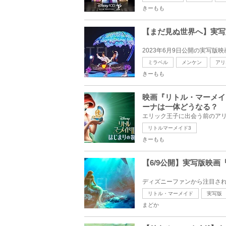
きーもも
【まだ見ぬ世界へ】実写
ミラベル
メンケン
アリ
きーもも
映画『リトル・マーメイ
ーナは一体どうなる？
リトルマーメイド3
きーもも
【6/9公開】実写版映
リトル・マーメイド
実写版
まどか