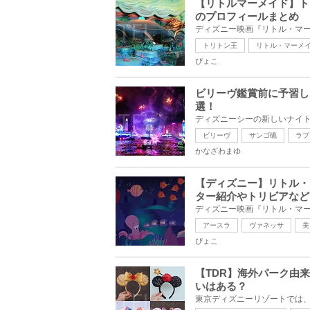
【リトルマーメイド】ト
のプロフィールまとめ
トリトン王
リトル・マーメ
ぴょこ
ビリーヴ鑑賞前に予習し
選！
ビリーヴ
サンゴ礁
ラプ
かなざわまゆ
【ディズニー】リトル・
ター紹介やトリビアなど
アースラ
ヴァネッサ
美
ぴょこ
【TDR】海外パーク由
いはある？