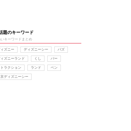
話題のキーワード
熱いキーワードまとめ
ディズニー
ディズニーシー
バズ
ディズニーランド
くし
バー
アトラクション
ランド
ペン
東京ディズニーシー