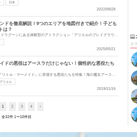
外
日本
2022/08/28
ンドを徹底解説！9つのエリアを地図付きで紹介！子ども
トは？
東京ディズニーシーのマーメイドラグーンにある体験型のアトラクション「アリエルのプレイグラウンド」...
ン
エ
2025/05/21
イドの悪役はアースラだけじゃない！個性的な悪役たち
1989年公開のディズニー映画『リトル・マーメイド』に登場する悪役たちを特集！海の魔女アースラをはじ...
アリエル
2019/11/16
1
2
3
4
›
全32件 1〜10件目