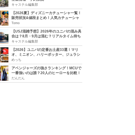
キャステル編集部
【2026夏】ディズニーカチューシャ一覧！
販売状況&値段まとめ！人気カチューシャ
をチェック
Tomo
【USJ混雑予想】2026年のユニバの混み具
合は？8月・9月は混む？リアルタイム待ち
時間アプリも
キャステル編集部
【2026】ユニバの定番お土産33選！マリ
オ、ミニオン、ハリーポッター、ジュラシ
ックパーク、セサミ、SINGなどのグッズ情
めっち
報
アベンジャーズの強さランキング！MCUで
一番強いのは誰？20人のヒーローを比較！
だんだん