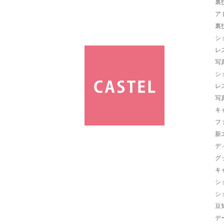
裏
ア
裏
シ
レ
写
シ
レ
写
キ
フ
新
デ
グ
キ
シ
シ
豆
デ