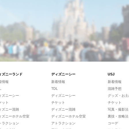
ィズニーランド
ディズニーシー
USJ
着情報
新着情報
新着情報
L
TDL
混雑予想
ィズニーシー
ディズニーシー
グッズ・お土
ケット
チケット
チケット
ィズニー混雑
ディズニー混雑
写真・撮影法
ィズニーホテル空室
ディズニーホテル空室
裏技・攻略法
トラクション
アトラクション
コーデ