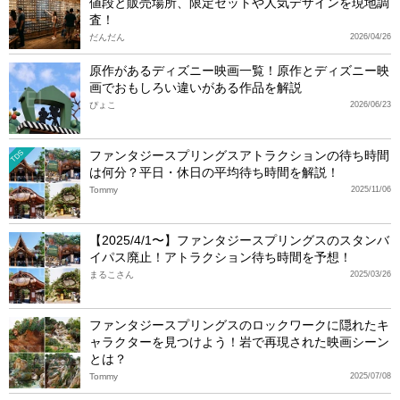
値段と販売場所、限定セットや人気デザインを現地調
査！
だんだん
2026/04/26
原作があるディズニー映画一覧！原作とディズニー映
画でおもしろい違いがある作品を解説
ぴょこ
2026/06/23
ファンタジースプリングスアトラクションの待ち時間
TDS
は何分？平日・休日の平均待ち時間を解説！
Tommy
2025/11/06
【2025/4/1〜】ファンタジースプリングスのスタンバ
イパス廃止！アトラクション待ち時間を予想！
まるこさん
2025/03/26
ファンタジースプリングスのロックワークに隠れたキ
ャラクターを見つけよう！岩で再現された映画シーン
とは？
Tommy
2025/07/08