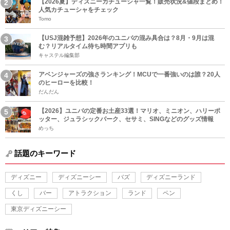
【2026夏】ディズニーカチューシャ一覧！販売状況&値段まとめ！
人気カチューシャをチェック
Tomo
【USJ混雑予想】2026年のユニバの混み具合は？8月・9月は混
む？リアルタイム待ち時間アプリも
キャステル編集部
アベンジャーズの強さランキング！MCUで一番強いのは誰？20人
のヒーローを比較！
だんだん
【2026】ユニバの定番お土産33選！マリオ、ミニオン、ハリーポ
ッター、ジュラシックパーク、セサミ、SINGなどのグッズ情報
めっち
話題のキーワード
ディズニー
ディズニーシー
バズ
ディズニーランド
くし
バー
アトラクション
ランド
ペン
東京ディズニーシー