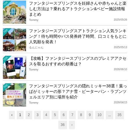
ファンタジースプリングスを妊婦さんや赤ちゃんと楽
TDS
しむ方法は？乗れるアトラクション&ベビー施設情報
まとめ
Tommy
2025/05/26
ファンタジースプリングスアトラクション人気ランキ
TDS
ング！待ち時間やパス発券終了時間、口コミをもとに
人気順を発表！
るんにゃん
2025/05/13
【攻略】ファンタジースプリングスのプレミアアクセ
TDS
スを取るおすすめの順番は？
Tommy
2026/06/10
ファンタジースプリングスの隠れミッキー38選！葉っ
TDS
ぱがミッキーの形？アナ雪・ピーターパン・ラプンツ
ェルエリア別に場所を紹介
Tommy
2026/04/15
‹
1
2
3
4
5
6
7
8
9
10
...
35
36
›