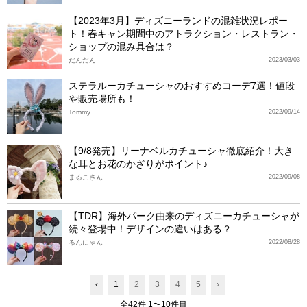
【2023年3月】ディズニーランドの混雑状況レポー
ト！春キャン期間中のアトラクション・レストラン・
ショップの混み具合は？
だんだん
2023/03/03
ステラルーカチューシャのおすすめコーデ7選！値段
や販売場所も！
Tommy
2022/09/14
【9/8発売】リーナベルカチューシャ徹底紹介！大き
な耳とお花のかざりがポイント♪
まるこさん
2022/09/08
【TDR】海外パーク由来のディズニーカチューシャが
続々登場中！デザインの違いはある？
るんにゃん
2022/08/28
‹
1
2
3
4
5
›
全42件 1〜10件目