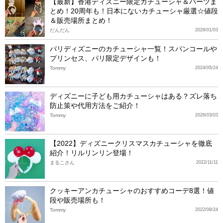
【最新】香港ディズニー限定カチューシャ＆パーツま
とめ！20周年も！日本にないカチューシャ厳選☆値段
＆販売場所まとめ！
だんだん
2026/01/03
パリディズニーのカチューシャ一覧！スパンコールや
プリンセス、パリ限定デザインも！
Tommy
2024/05/24
ディズニーに子ども用カチューシャはある？ズレ落ち
防止策や代用方法をご紹介！
Tommy
2026/03/03
【2022】ディズニークリスマスカチューシャを徹底
紹介！リルリンリン登場！
まるこさん
2022/11/11
クッキーアンカチューシャのおすすめコーデ8選！値
段や販売場所も！
Tommy
2022/09/24