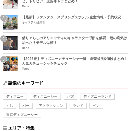
じ、トリビア、主要キャラまとめ！
Rene
【最新】ファンタジースプリングスホテル 空室情報・予約状況
キャステル編集部
借りぐらしのアリエッティのキャラクター”翔”を解説！翔の病気は
治った？モデルは誰？
Rene
【2026夏】ディズニーカチューシャ一覧！販売状況&値段まとめ！
人気カチューシャをチェック
Tomo
話題のキーワード
ディズニー
ディズニーシー
バズ
ディズニーランド
くし
バー
アトラクション
ランド
ペン
東京ディズニーシー
エリア・特集