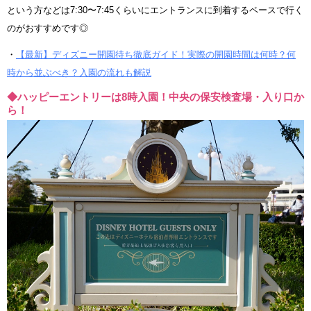
という方などは7:30〜7:45くらいにエントランスに到着するペースで行く
のがおすすめです◎
・
【最新】ディズニー開園待ち徹底ガイド！実際の開園時間は何時？何
時から並ぶべき？入園の流れも解説
◆ハッピーエントリーは8時入園！中央の保安検査場・入り口か
ら！