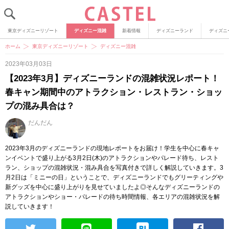
東京ディズニーリゾート
ディズニー混雑
新着情報
ディズニーランド
ディズニ
ホーム
東京ディズニーリゾート
ディズニー混雑
2023年03月03日
【2023年3月】ディズニーランドの混雑状況レポート！
春キャン期間中のアトラクション・レストラン・ショッ
プの混み具合は？
だんだん
2023年3月のディズニーランドの現地レポートをお届け！学生を中心に春キャ
ンイベントで盛り上がる3月2日(木)のアトラクションやパレード待ち、レスト
ラン、ショップの混雑状況・混み具合を写真付きで詳しく解説していきます。3
月2日は「ミニーの日」ということで、ディズニーランドでもグリーティングや
新グッズを中心に盛り上がりを見せていましたよ◎そんなディズニーランドの
アトラクションやショー・パレードの待ち時間情報、各エリアの混雑状況を解
説していきます！