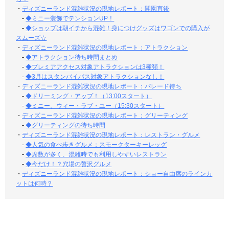
・
ディズニーランド混雑状況の現地レポート：開園直後
-
◆ミニー装飾でテンションUP！
-
◆ショップは朝イチから混雑！身につけグッズはワゴンでの購入が
スムーズ☆
・
ディズニーランド混雑状況の現地レポート：アトラクション
-
◆アトラクション待ち時間まとめ
-
◆プレミアアクセス対象アトラクションは3種類！
-
◆3月はスタンバイパス対象アトラクションなし！
・
ディズニーランド混雑状況の現地レポート：パレード待ち
-
◆ドリーミング・アップ！（13:00スタート）
-
◆ミニー、ウィー・ラブ・ユー（15:30スタート）
・
ディズニーランド混雑状況の現地レポート：グリーティング
-
◆グリーティングの待ち時間
・
ディズニーランド混雑状況の現地レポート：レストラン・グルメ
-
◆人気の食べ歩きグルメ：スモークターキーレッグ
-
◆席数が多く、混雑時でも利用しやすいレストラン
-
◆今だけ！？穴場の贅沢グルメ
・
ディズニーランド混雑状況の現地レポート：ショー自由席のラインカ
ットは何時？