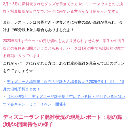
2月・3月に新発売されたグッズが目当ての方や、ミニーマウスとのご挨
拶・写真撮影が目当てでパークに来ている方もかなり多かったです☆
また、レストランはお昼どき・夕食どきに程度の高い混雑が見られ、会
計まで60分以上並ぶ場合もありましたよ！
2023年3月はチケットの売り切れもあまり見られませんが、学生や中高生
などの春休み期間ということもあり、パークは1年の中でも比較的混雑す
る時期に入っています。
これからパークに行かれる方は、ある程度の混雑を見込んで1日のプラン
を立てましょう☆
・
ディズニー入場制限！現在の混雑＆入場者数は？2026年8月、9月、10
月の混雑予想まとめ！
・
【2023年3月】ディズニー混雑予想！空いている日・混んでいる日はい
つ？春キャン・ミニーイベント開催中
ディズニーランド混雑状況の現地レポート：朝の舞
浜駅&開園待ちの様子