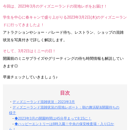
今回は、2023年3月のディズニーランドの現地レポをお届け！
学生を中心に春キャンで盛り上がりる2023年3月2日(木)のディズニーラン
ドに行ってきましたよ！
アトラクションやショー・パレード待ち、レストラン、ショップの混雑
状況を写真付きで詳しく解説します。
そして、3月2日はミニーの日！
開園前のミニサプライズやグリーティングの待ち時間情報も解説してい
きます◎
早速チェックしていきましょう♪
目次
・
ディズニーランド混雑状況：2023年3月
・
ディズニーランド混雑状況の現地レポート：朝の舞浜駅&開園待ちの
様子
-
◆2023年3月の開園時間は45分早まって8:15に！
-
◆ハッピーエントリーは8時入園！中央の保安検査場・入り口か
ら！