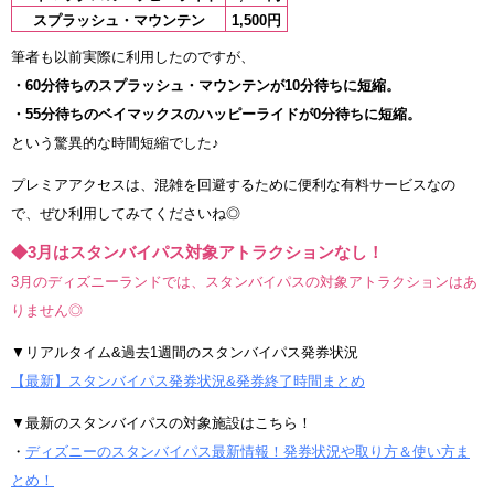
スプラッシュ・マウンテン
1,500円
筆者も以前実際に利用したのですが、
・60分待ちのスプラッシュ・マウンテンが10分待ちに短縮。
・55分待ちのベイマックスのハッピーライドが0分待ちに短縮。
という驚異的な時間短縮でした♪
プレミアアクセスは、混雑を回避するために便利な有料サービスなの
で、ぜひ利用してみてくださいね◎
◆3月はスタンバイパス対象アトラクションなし！
3月のディズニーランドでは、スタンバイパスの対象アトラクションはあ
りません◎
▼リアルタイム&過去1週間のスタンバイパス発券状況
【最新】スタンバイパス発券状況&発券終了時間まとめ
▼最新のスタンバイパスの対象施設はこちら！
・
ディズニーのスタンバイパス最新情報！発券状況や取り方＆使い方ま
とめ！