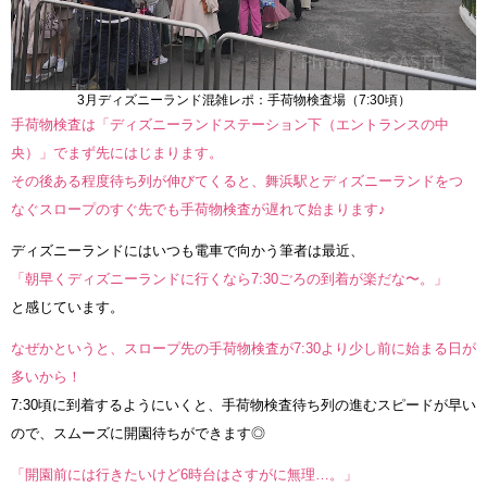
3月ディズニーランド混雑レポ：手荷物検査場（7:30頃）
手荷物検査は「ディズニーランドステーション下（エントランスの中
央）」でまず先にはじまります。
その後ある程度待ち列が伸びてくると、舞浜駅とディズニーランドをつ
なぐスロープのすぐ先でも手荷物検査が遅れて始まります♪
ディズニーランドにはいつも電車で向かう筆者は最近、
「朝早くディズニーランドに行くなら7:30ごろの到着が楽だな〜。」
と感じています。
なぜかというと、スロープ先の手荷物検査が7:30より少し前に始まる日が
多いから！
7:30頃に到着するようにいくと、手荷物検査待ち列の進むスピードが早い
ので、スムーズに開園待ちができます◎
「開園前には行きたいけど6時台はさすがに無理…。」