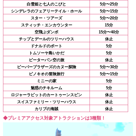
白雪姫と七人のこびと
5分〜25分
シンデレラのフェアリーテイル・ホール
5分〜15分
スター・ツアーズ
5分〜20分
スティッチ・エンカウンター
15分
空飛ぶダンボ
15分〜40分
チップとデールのツリーハウス
休止
ドナルドのボート
5分
トムソーヤ島いかだ
5分
ピーターパン空の旅
休止
ビーバーブラザーズのカヌー探険
5分〜30分
ピノキオの冒険旅行
5分〜15分
ミニーの家
5分
魅惑のチキルーム
5分
ロジャーラビットのカートゥーンスピン
休止
スイスファミリー・ツリーハウス
休止
カリブの海賊
休止
◆プレミアアクセス対象アトラクションは3種類！