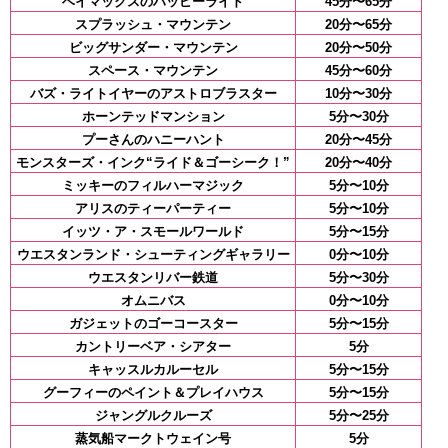
ベイマックスのハッピーライド
45分〜65分
スプラッシュ・マウンテン
20分〜65分
ビッグサンダー・マウンテン
20分〜50分
スペース・マウンテン
45分〜60分
バズ・ライトイヤーのアストロブラスター
10分〜30分
ホーンテッドマンション
5分〜30分
プーさんのハニーハント
20分〜45分
モンスターズ・インク“ライド＆ゴーシーク！”
20分〜40分
ミッキーのフィルハーマジック
5分〜10分
アリスのティーパーティー
5分〜10分
イッツ・ア・スモールワールド
5分〜15分
ウエスタンランド・シューティングギャラリー
0分〜10分
ウエスタンリバー鉄道
5分〜30分
オムニバス
0分〜10分
ガジェットのゴーコースター
5分〜15分
カントリーベア・シアター
5分
キャッスルカルーセル
5分〜15分
グーフィーのペイント＆プレイハウス
5分〜15分
ジャングルクルーズ
5分〜25分
蒸気船マークトウェイン号
5分