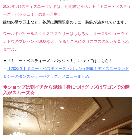
2023年3月のディズニーランドは、期間限定イベント「ミニー・ベスティ
ーズ・バッシュ！」の真っ只中！
建物の壁や頭上など、各所に期間限定のミニー装飾が施されています。
ワールドバザールのクリスマスツリーはもちろん、リースやショーウィ
ンドウのプレゼントBOXなど、至るところにクリスマスの装いが見られ
ますよ♪
▼「ミニー・ベスティーズ・バッシュ！」についてはこちら！
・
【2023冬】ミニー・ベスティーズ・バッシュ開催！ディズニーランド
＆シーのダンスショーやグッズ、メニューまとめ
◆ショップは朝イチから混雑！身につけグッズはワゴンでの購
入がスムーズ☆