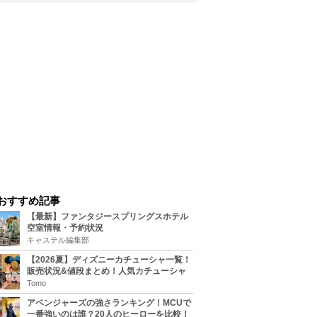
おすすめ記事
【最新】ファンタジースプリングスホテル
空室情報・予約状況
キャステル編集部
【2026夏】ディズニーカチューシャ一覧！
販売状況&値段まとめ！人気カチューシャ
をチェック
Tomo
アベンジャーズの強さランキング！MCUで
一番強いのは誰？20人のヒーローを比較！