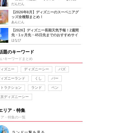
だんだん
【2026年8月】ディズニーのスーベニアグ
ッズ全種類まとめ！
あんにん
【2026】ディズニー長期天気予報！2週間
先・1ヶ月先・45日先までのおすすめサイ
ト＆アプリまとめ！
はなび
話題のキーワード
熱いキーワードまとめ
ディズニー
ディズニーシー
バズ
ディズニーランド
くし
バー
アトラクション
ランド
ペン
東京ディズニーシー
エリア・特集
リア・特集の一覧
ランド
一覧を見る