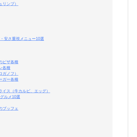
ュリンプ）
・安さ重視メニュー10選
のピザ各種
ン各種
ロガノフ）
ーガー各種
ライス（牛カルビ、エッグ）
グルメ10選
のブッフェ