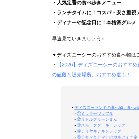
・人気定番の食べ歩きメニュー
・ランチタイムに！コスパ・安さ重視
・ディナーや記念日に！本格派グルメ
早速見ていきましょう♪
▼ディズニーシーのおすすめ食べ物は
・
【2026】ディズニーシーのおすす
の値段と販売場所、おすすめ度も！
・
ディズニーランドの食べ物：食べ歩
-
①ミッキーワッフル
-
②リトルグリーンまん
-
③スモークターキーレッグ
-
④テリヤキチキンレッグ
-
⑤チキンとトマトのカルツォーネ