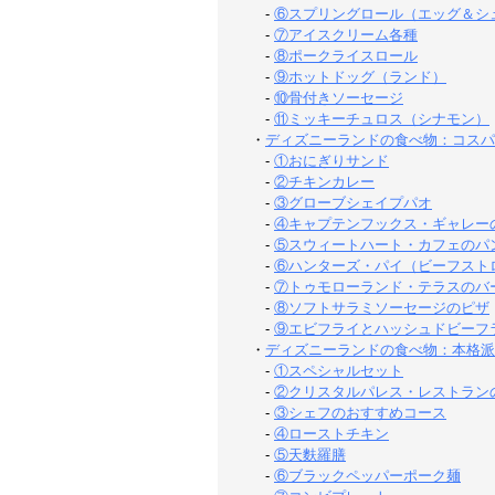
-
⑥スプリングロール（エッグ＆シ
-
⑦アイスクリーム各種
-
⑧ポークライスロール
-
⑨ホットドッグ（ランド）
-
⑩骨付きソーセージ
-
⑪ミッキーチュロス（シナモン）
・
ディズニーランドの食べ物：コスパ
-
①おにぎりサンド
-
②チキンカレー
-
③グローブシェイプパオ
-
④キャプテンフックス・ギャレー
-
⑤スウィートハート・カフェのパ
-
⑥ハンターズ・パイ（ビーフスト
-
⑦トゥモローランド・テラスのバ
-
⑧ソフトサラミソーセージのピザ
-
⑨エビフライとハッシュドビーフ
・
ディズニーランドの食べ物：本格派
-
①スペシャルセット
-
②クリスタルパレス・レストラン
-
③シェフのおすすめコース
-
④ローストチキン
-
⑤天麩羅膳
-
⑥ブラックペッパーポーク麺