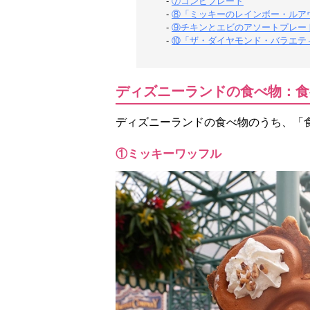
-
⑦コンビプレート
-
⑧「ミッキーのレインボー・ルア
-
⑨チキンとエビのアソートプレー
-
⑩「ザ・ダイヤモンド・バラエテ
ディズニーランドの食べ物：食
ディズニーランドの食べ物のうち、「
①ミッキーワッフル