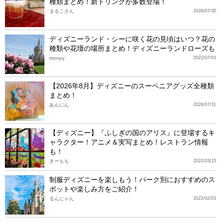
種類まとめ！新ドリンクが多数登場！
まるこさん
2026/07/30
ディズニーランド・シーに咲く花の見頃はいつ？花の
種類や花壇の場所まとめ！ディズニーランドローズも
monpy
2022/07/03
【2026年8月】ディズニーのスーベニアグッズ全種類
まとめ！
あんにん
2026/07/31
【ディズニー】『ふしぎの国のアリス』に登場するキ
ャラクター！アニメ＆実写まとめ！レストラン情報
も！
きーもも
2022/03/15
制服ディズニーを楽しもう！パーク別におすすめのス
ポットや楽しみ方をご紹介！
るんにゃん
2022/02/03