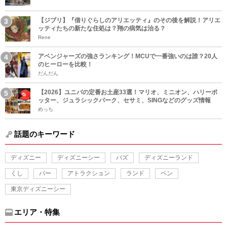
【ジブリ】『借りぐらしのアリエッティ』のその後を解説！アリエ
ッティたちの新たな住処は？翔の病気は治る？
Rene
アベンジャーズの強さランキング！MCUで一番強いのは誰？20人
のヒーローを比較！
だんだん
【2026】ユニバの定番お土産33選！マリオ、ミニオン、ハリーポ
ッター、ジュラシックパーク、セサミ、SINGなどのグッズ情報
めっち
話題のキーワード
ディズニー
ディズニーシー
バズ
ディズニーランド
くし
バー
アトラクション
ランド
ペン
東京ディズニーシー
エリア・特集