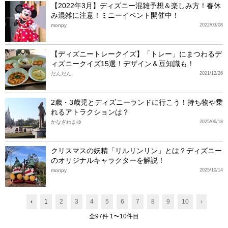
【2022年3月】ディズニー混雑予想＆楽しみ方！春休
み混雑に注意！ミニーイベント開催中！
monpy
2022/03/08
【ディズニートレークイズ】「トレー」にまつわるデ
ィズニークイズ15選！デザイン＆豆知識も！
だんだん
2021/12/26
2歳・3歳児とディズニーランドに行こう！持ち物や乗
れるアトラクションは？
かなざわまゆ
2025/06/18
クリスマスの妖精「リルリンリン」とは？ディズニー
のオリジナルキャラクターを解説！
monpy
2025/10/14
‹
1
2
3
4
5
6
7
8
9
10
›
全97件 1〜10件目